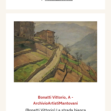
Bonatti Vittorio
,
A -
ArchivioArtistiMantovani
(Bonatti Vittorio) La strada bianca