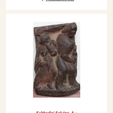
Sabbadini Selvino
,
A -