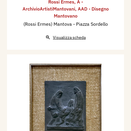
Rossi Ermes
,
A -
ArchivioArtistiMantovani
,
AAD - Disegno
Mantovano
(Rossi Ermes) Mantova - Piazza Sordello
Visualizza scheda