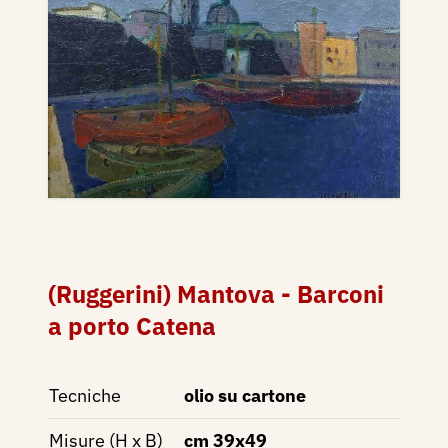
(Ruggerini) Mantova - Barconi
a porto Catena
Tecniche
olio su cartone
Misure (H x B)
cm 39x49