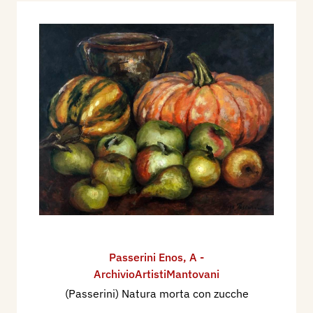
Passerini Enos
,
A -
ArchivioArtistiMantovani
(Passerini) Natura morta con zucche