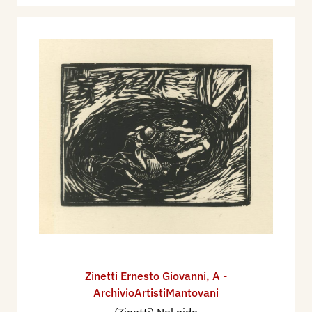
Zinetti Ernesto Giovanni
,
A -
ArchivioArtistiMantovani
(Zinetti) Nel nido