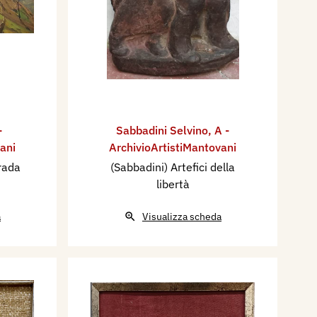
-
Sabbadini Selvino
,
A -
ani
ArchivioArtistiMantovani
trada
(Sabbadini) Artefici della
libertà
a
Visualizza scheda