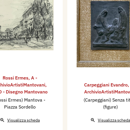
Rossi Ermes
,
A -
hivioArtistiMantovani
,
Carpeggiani Evandro
 - Disegno Mantovano
ArchivioArtistiMantov
ossi Ermes) Mantova -
(Carpeggiani) Senza ti
Piazza Sordello
(figure)
Visualizza scheda
Visualizza sched