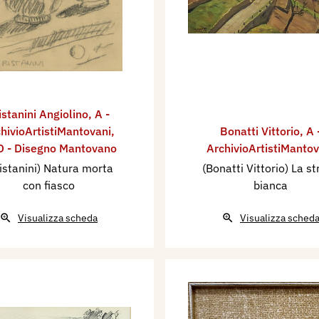
istanini Angiolino
,
A -
hivioArtistiMantovani
,
Bonatti Vittorio
,
A 
 - Disegno Mantovano
ArchivioArtistiMantov
istanini) Natura morta
(Bonatti Vittorio) La s
con fiasco
bianca
Visualizza scheda
Visualizza sched