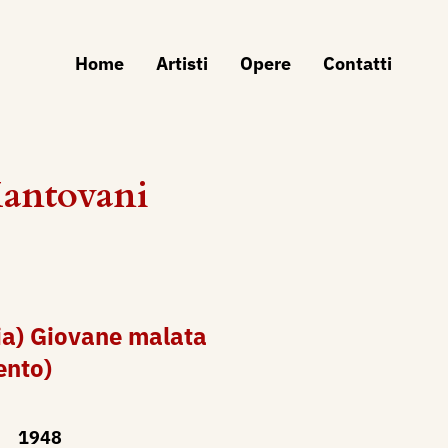
Home
Artisti
Opere
Contatti
Mantovani
cia) Giovane malata
ento)
1948