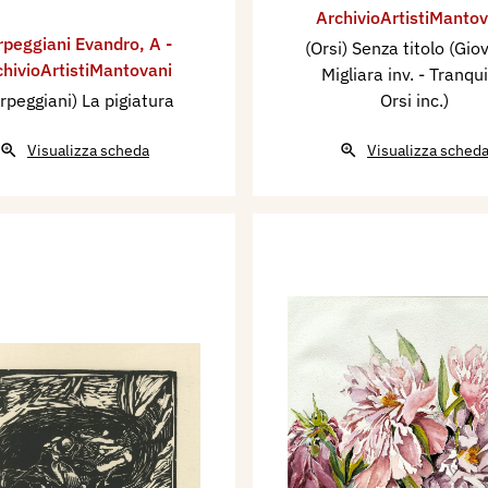
ArchivioArtistiMantov
rpeggiani Evandro
,
A -
(Orsi) Senza titolo (Gio
chivioArtistiMantovani
Migliara inv. - Tranqui
rpeggiani) La pigiatura
Orsi inc.)
Visualizza scheda
Visualizza sched