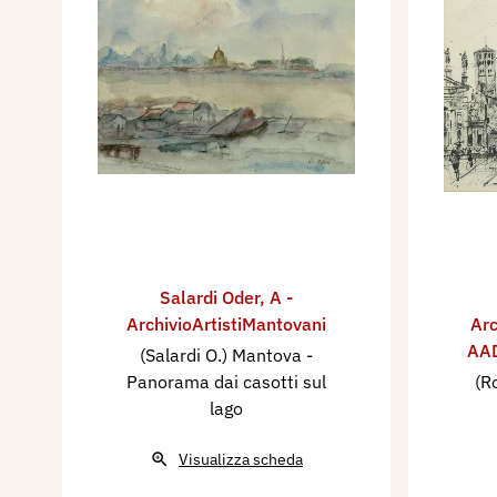
Salardi Oder
,
A -
ArchivioArtistiMantovani
Arc
AAD
(Salardi O.) Mantova -
Panorama dai casotti sul
(R
lago
Visualizza scheda