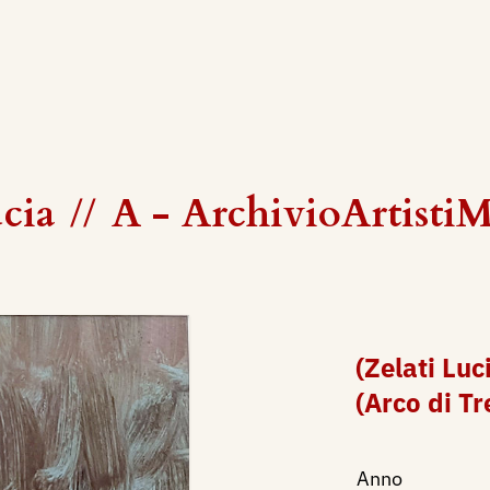
cia
//
A - ArchivioArtisti
(Zelati Lu
(Arco di Tr
Anno