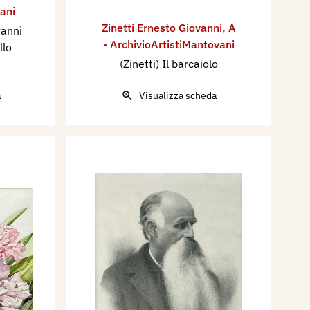
ani
Zinetti Ernesto Giovanni
,
A
vanni
- ArchivioArtistiMantovani
llo
(Zinetti) Il barcaiolo
a
Visualizza scheda