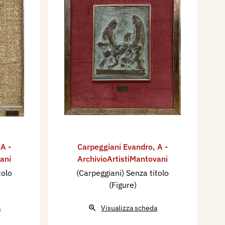
,
A -
Carpeggiani Evandro
,
A -
ani
ArchivioArtistiMantovani
tolo
(Carpeggiani) Senza titolo
(Figure)
a
Visualizza scheda