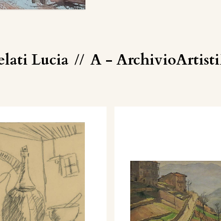
elati Lucia
//
A - ArchivioArtist