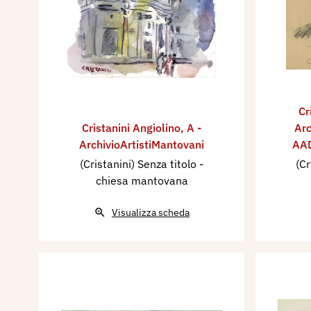
Cr
Cristanini Angiolino
,
A -
Arc
ArchivioArtistiMantovani
AAD
(Cristanini) Senza titolo -
(Cr
chiesa mantovana
Visualizza scheda