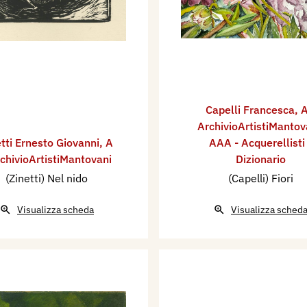
Capelli Francesca
,
A
ArchivioArtistiMantov
tti Ernesto Giovanni
,
A
AAA - Acquerellisti
rchivioArtistiMantovani
Dizionario
(Zinetti) Nel nido
(Capelli) Fiori
Visualizza scheda
Visualizza sched