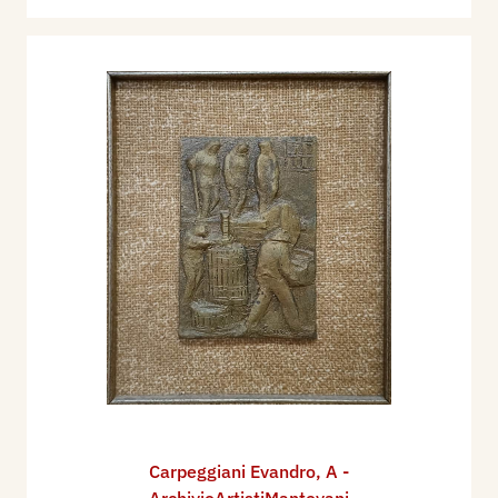
Carpeggiani Evandro
,
A -