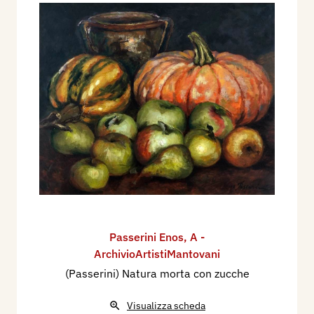
Passerini Enos
,
A -
ArchivioArtistiMantovani
(Passerini) Natura morta con zucche
Visualizza scheda