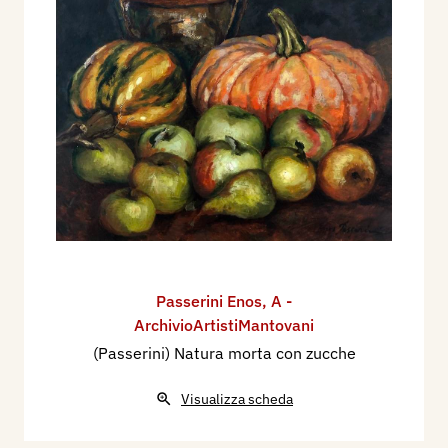
Passerini Enos
,
A -
ArchivioArtistiMantovani
(Passerini) Natura morta con zucche
Visualizza scheda