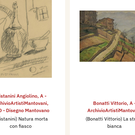
istanini Angiolino
,
A -
hivioArtistiMantovani
,
Bonatti Vittorio
,
A 
 - Disegno Mantovano
ArchivioArtistiMantov
istanini) Natura morta
(Bonatti Vittorio) La s
con fiasco
bianca