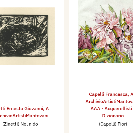
Capelli Francesca
,
A
ArchivioArtistiMantov
tti Ernesto Giovanni
,
A
AAA - Acquerellisti
rchivioArtistiMantovani
Dizionario
(Zinetti) Nel nido
(Capelli) Fiori