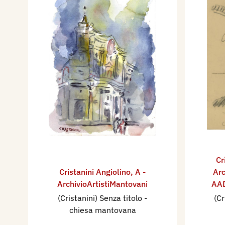
Cr
Cristanini Angiolino
,
A -
Arc
ArchivioArtistiMantovani
AAD
(Cristanini) Senza titolo -
(Cr
chiesa mantovana