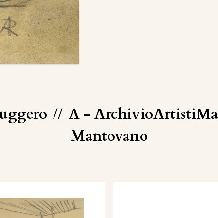
Ruggero
//
A - ArchivioArtistiM
Mantovano