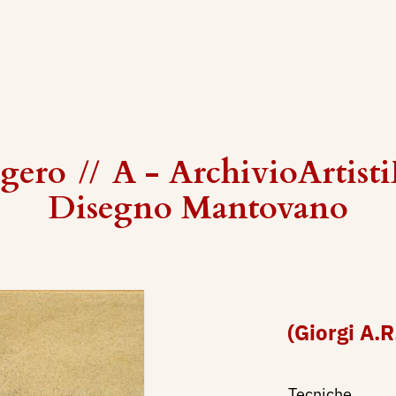
gero
//
A - ArchivioArtist
Disegno Mantovano
(Giorgi A.
Tecniche