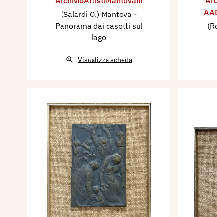
ArchivioArtistiMantovani
Arc
AAD
(Salardi O.) Mantova -
Panorama dai casotti sul
(R
lago
Visualizza scheda