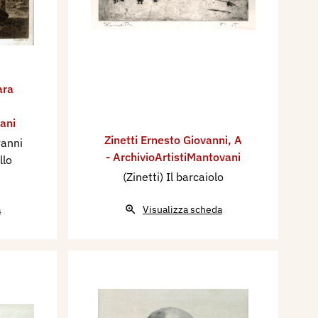
ara
ani
Zinetti Ernesto Giovanni
,
A
vanni
- ArchivioArtistiMantovani
llo
(Zinetti) Il barcaiolo
a
Visualizza scheda