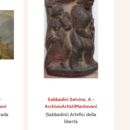
-
Sabbadini Selvino
,
A -
ani
ArchivioArtistiMantovani
trada
(Sabbadini) Artefici della
libertà