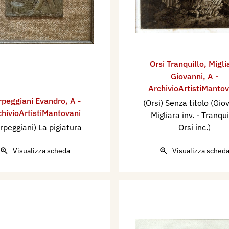
Orsi Tranquillo
,
Migli
Giovanni
,
A -
ArchivioArtistiMantov
rpeggiani Evandro
,
A -
(Orsi) Senza titolo (Gio
chivioArtistiMantovani
Migliara inv. - Tranqui
rpeggiani) La pigiatura
Orsi inc.)
Visualizza scheda
Visualizza sched