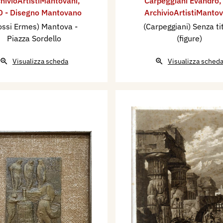
hivioArtistiMantovani
,
Carpeggiani Evandro
 - Disegno Mantovano
ArchivioArtistiMantov
ossi Ermes) Mantova -
(Carpeggiani) Senza ti
Piazza Sordello
(figure)
Visualizza scheda
Visualizza sched