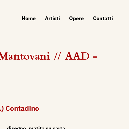
Home
Artisti
Opere
Contatti
iMantovani
//
AAD -
R.) Contadino
disegno, matita su carta