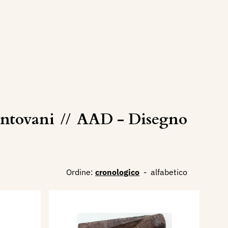
antovani
//
AAD - Disegno
Ordine:
cronologico
-
alfabetico