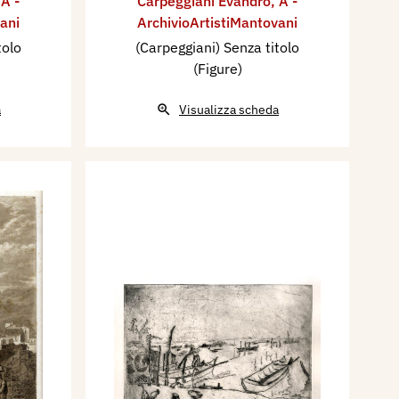
,
A -
Carpeggiani Evandro
,
A -
ani
ArchivioArtistiMantovani
tolo
(Carpeggiani) Senza titolo
(Figure)
a
Visualizza scheda