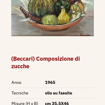
(Beccari) Composizione di
zucche
Anno
1965
Tecniche
olio su faesite
Misure (H x B)
cm 35,5X46