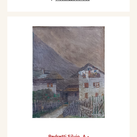
Pedretti Silvio
,
A -