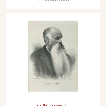
Galli Giuseppe
,
A -