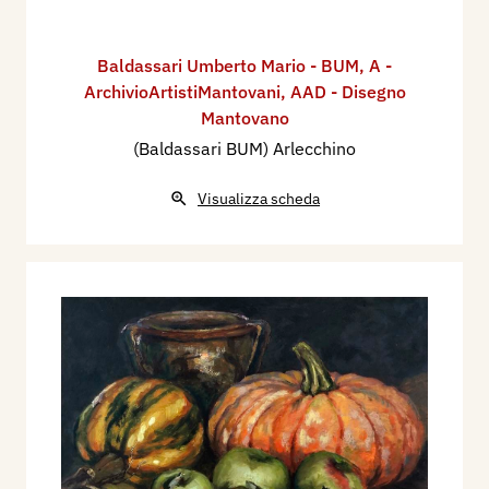
Baldassari Umberto Mario - BUM
,
A -
ArchivioArtistiMantovani
,
AAD - Disegno
Mantovano
(Baldassari BUM) Arlecchino
Visualizza scheda