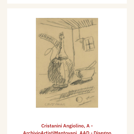
Cristanini Angiolino
,
A -
ArchivioArtistiMantovani
,
AAD - Disegno