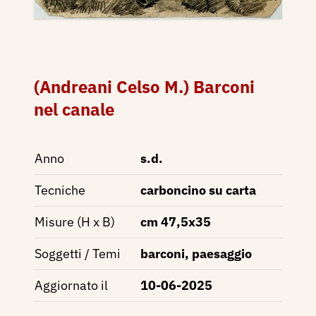
(Andreani Celso M.) Barconi
nel canale
Anno
s.d.
Tecniche
carboncino su carta
Misure (H x B)
cm 47,5x35
Soggetti / Temi
barconi, paesaggio
Aggiornato il
10-06-2025