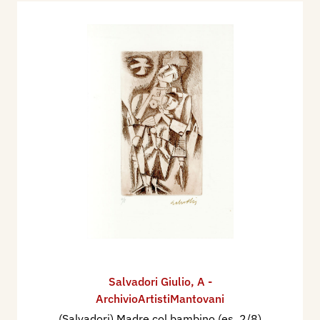
Salvadori Giulio
,
A -
ArchivioArtistiMantovani
(Salvadori) Madre col bambino (es. 2/8)