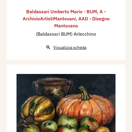
Baldassari Umberto Mario - BUM
,
A -
ArchivioArtistiMantovani
,
AAD - Disegno
Mantovano
(Baldassari BUM) Arlecchino
Visualizza scheda