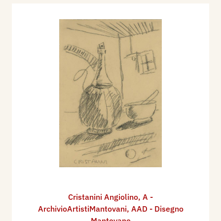
Cristanini Angiolino
,
A -
ArchivioArtistiMantovani
,
AAD - Disegno
Mantovano