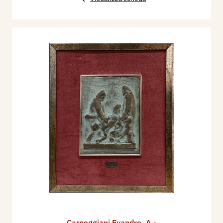
Carpeggiani Evandro
,
A -