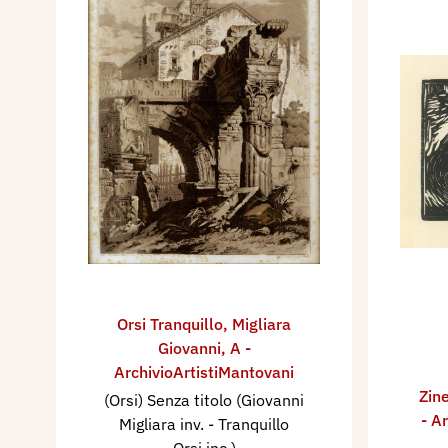
Orsi Tranquillo
,
Migliara
Giovanni
,
A -
ArchivioArtistiMantovani
Zine
(Orsi) Senza titolo (Giovanni
- A
Migliara inv. - Tranquillo
Orsi inc.)