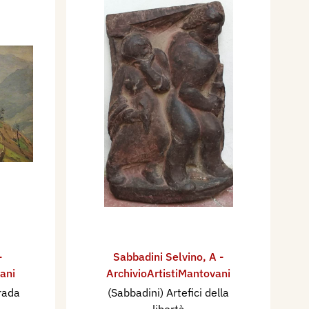
-
Sabbadini Selvino
,
A -
ani
ArchivioArtistiMantovani
trada
(Sabbadini) Artefici della