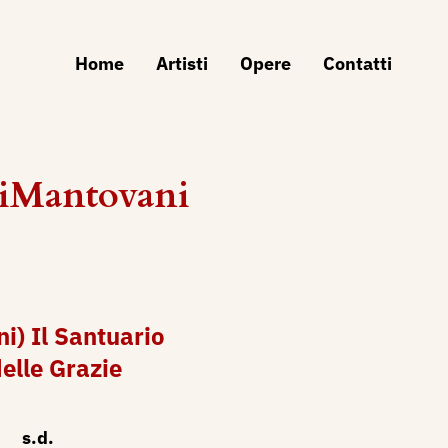
Home
Artisti
Opere
Contatti
tiMantovani
i) Il Santuario
lle Grazie
s.d.