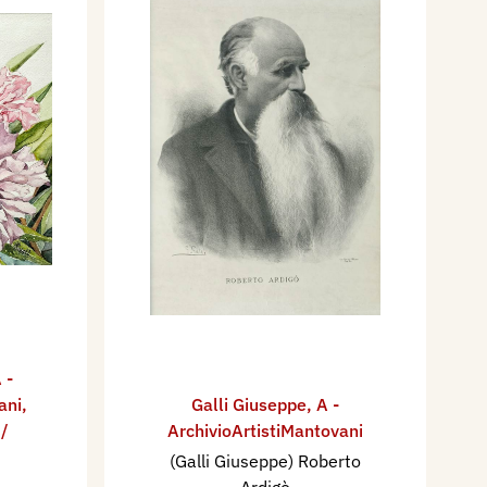
 -
ani
,
Galli Giuseppe
,
A -
 /
ArchivioArtistiMantovani
(Galli Giuseppe) Roberto
Ardigò