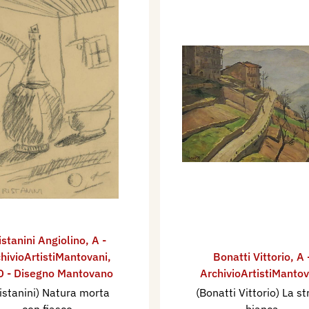
istanini Angiolino
,
A -
hivioArtistiMantovani
,
Bonatti Vittorio
,
A 
 - Disegno Mantovano
ArchivioArtistiMantov
istanini) Natura morta
(Bonatti Vittorio) La s