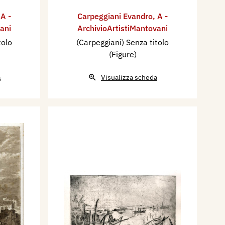
,
A -
Carpeggiani Evandro
,
A -
ani
ArchivioArtistiMantovani
tolo
(Carpeggiani) Senza titolo
(Figure)
a
Visualizza scheda