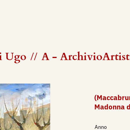
i Ugo
//
A - ArchivioArtis
(Maccabrun
Madonna de
Anno