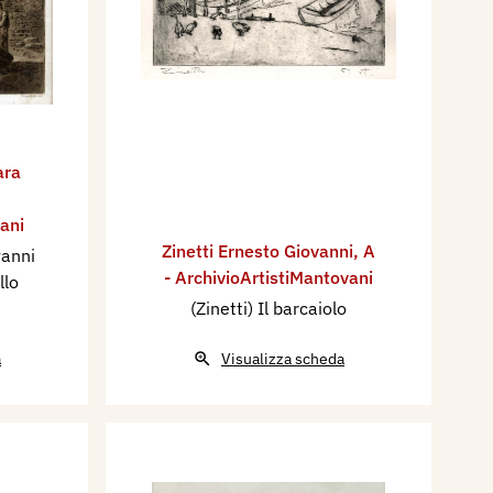
ara
ani
Zinetti Ernesto Giovanni
,
A
vanni
- ArchivioArtistiMantovani
llo
(Zinetti) Il barcaiolo
a
Visualizza scheda