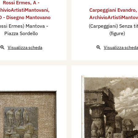
Rossi Ermes
,
A -
hivioArtistiMantovani
,
Carpeggiani Evandro
 - Disegno Mantovano
ArchivioArtistiMantov
ossi Ermes) Mantova -
(Carpeggiani) Senza ti
Piazza Sordello
(figure)
Visualizza scheda
Visualizza sched