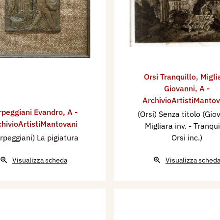
Orsi Tranquillo
,
Migli
Giovanni
,
A -
ArchivioArtistiMantov
rpeggiani Evandro
,
A -
(Orsi) Senza titolo (Gio
chivioArtistiMantovani
Migliara inv. - Tranqui
rpeggiani) La pigiatura
Orsi inc.)
Visualizza scheda
Visualizza sched