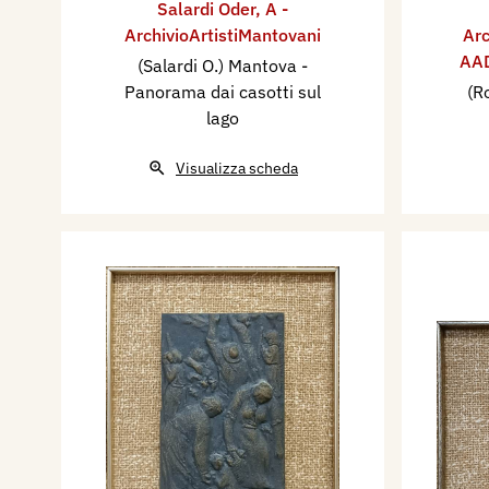
Salardi Oder
,
A -
ArchivioArtistiMantovani
Arc
AAD
(Salardi O.) Mantova -
Panorama dai casotti sul
(R
lago
Visualizza scheda