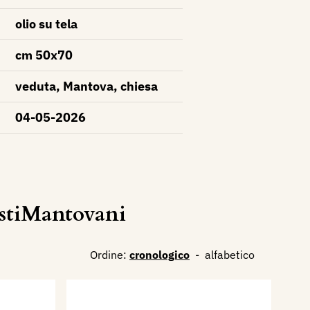
olio su tela
cm 50x70
veduta, Mantova, chiesa
04-05-2026
istiMantovani
Ordine:
cronologico
-
alfabetico