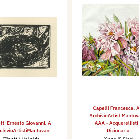
Capelli Francesca
,
A
ArchivioArtistiMantov
tti Ernesto Giovanni
,
A
AAA - Acquerellisti
rchivioArtistiMantovani
Dizionario
(Zinetti) Nel nido
(Capelli) Fiori