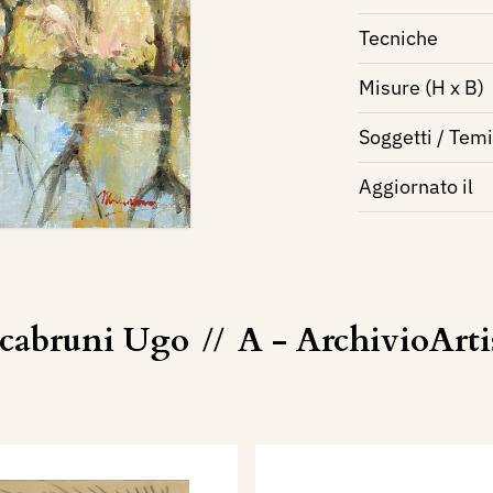
Tecniche
Misure (H x B)
Soggetti / Temi
Aggiornato il
cabruni Ugo
//
A - ArchivioArt