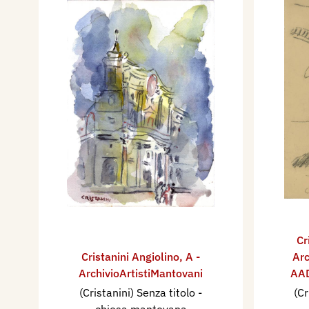
Cr
Cristanini Angiolino
,
A -
Arc
ArchivioArtistiMantovani
AAD
(Cristanini) Senza titolo -
(Cr