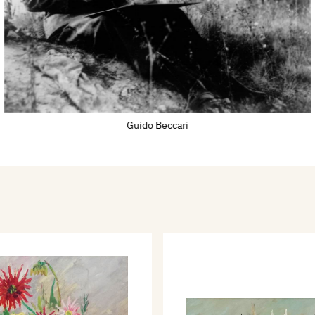
aggio.
no 1958, alla Mostra di
a Galleria d’Arte “La
lla Mostra Sindacale
 di Mantova.
Guido Beccari
 rassegne tra le quali si
l Premio Suzzara.
io 1983, l’amico
ri Umberto Mario) il
ica la seguente poesia:
pitur,
adrét.