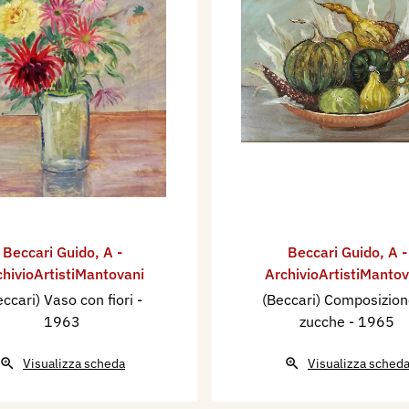
i culur
l l’udur.
la strada
vita!
da
csì drita!
siun.
cresiun.
stradun
ulà,
Beccari Guido
,
A -
Beccari Guido
,
A -
chivioArtistiMantovani
ArchivioArtistiMantov
ensiun,
eccari) Vaso con fiori
-
(Beccari) Composizion
mè età.
1963
zucche
- 1965
esia,
ea mia.
Visualizza scheda
Visualizza sched
è pecà,
tér,