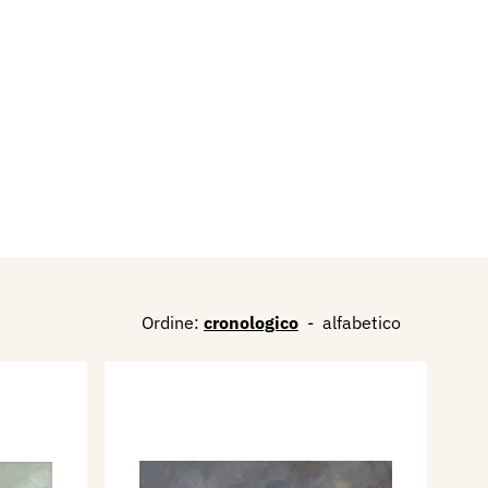
Ordine:
cronologico
-
alfabetico