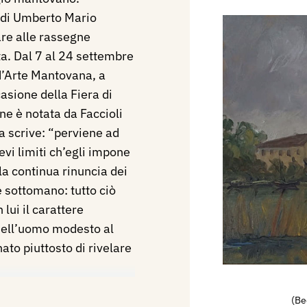
e di Umberto Mario
are alle rassegne
ta. Dal 7 al 24 settembre
d’Arte Mantovana, a
asione della Fiera di
ne è notata da Faccioli
a scrive: “perviene ad
evi limiti ch’egli impone
lla continua rinuncia dei
e sottomano: tutto ciò
lui il carattere
 dell’uomo modesto al
to piuttosto di rivelare
ruppo Artistico
(Be
 della Ragione di