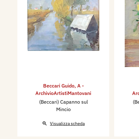
Guido! t’è pitürà di fiur cun d
chi par fin veri, ach manca su
Un giuran a ‘t mè dit: Varda 
quela c’ho fat a pé, l’è la mè 
Vedat le büse e coml’è ruina
e piena ad gobe? E la parea a
Epur coi so difèt, senza sbris
Sun passà drit dadlà cun dis
E ho caminà anca ier in cal 
Beccari Guido
cun na murusa cla ma mai m
,
A -
ArchivioArtistiMantovani
Ar
piena d’afèt, d’amur e cunpr
(Beccari) Capanno sul
(B
ma senpar tacada adòs! La 
Mincio
A part i schèrs e i vèrs dla po
quel ch’è capità inco ach vul
Visualizza scheda
Là a ’t truaré i me sogn e i m
iünich però c’ho fat in cal sen