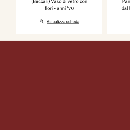
(Beccari) Vaso di vetro con
Pan
Editore, pp. 260/262.
fiori
- anni '70
dal 
Visualizza scheda