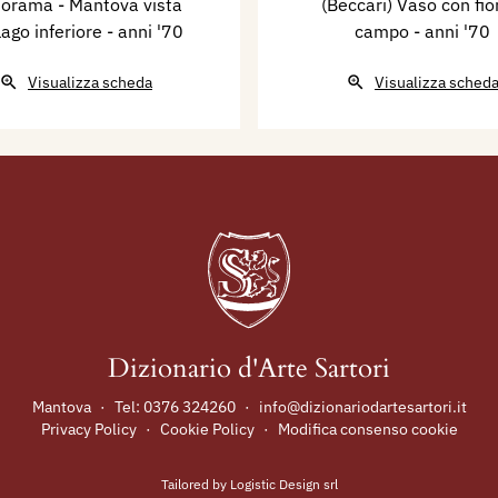
orama - Mantova vista
(Beccari) Vaso con fior
lago inferiore
- anni '70
campo
- anni '70
Visualizza scheda
Visualizza sched
Dizionario d'Arte Sartori
Mantova
·
Tel:
0376 324260
·
info@dizionariodartesartori.it
Privacy Policy
·
Cookie Policy
·
Modifica consenso cookie
Tailored by
Logistic Design srl