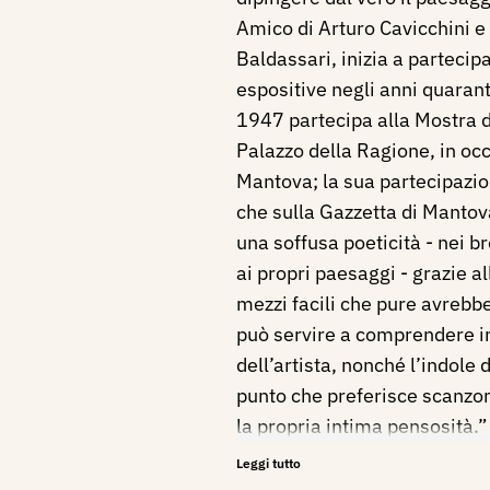
Amico di Arturo Cavicchini 
Baldassari, inizia a partecip
espositive negli anni quaran
1947 partecipa alla Mostra 
Palazzo della Ragione, in occ
Mantova; la sua partecipazio
che sulla Gazzetta di Mantov
una soffusa poeticità - nei br
ai propri paesaggi - grazie a
mezzi facili che pure avrebb
può servire a comprendere in 
dell’artista, nonché l’indole
punto che preferisce scanzona
la propria intima pensosità.”
Nel settembre 1948, con il G
Leggi tutto
Mantovani, espone al Palazzo