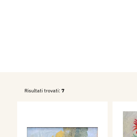
Santuario delle Grazie, Paes
Partecipa, dal 14 al 29 giug
Pittura e Scultura nella nuov
Gonzaghesca” di Mantova.
Partecipa nel giugno 1958 a
tenutasi alla “Gonzaghesca”
Partecipa a premi, concorsi e
ricordano alcune edizioni de
Muore a Mantova il 10 genna
pittore-poeta Bum (Baldassa
Risultati trovati:
7
giorno dopo la morte gli ded
A Guido
In na butega cun tanti culur,
baratolin, pènèi, e cavalét
e la perissia ca g’ha an gran 
t’è scrit parole e fat di bèi qu