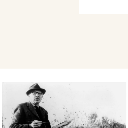
lla Gazzetta di Mantova
onesto, fedele a se
o lacustre).”
gennaio 1950, in
nale di Pittura e
49” tenutasi al Palazzo
rtecipa con due dipinti:
ggio mantovano.
e 1950, alla Mostra
nel Palazzo Te di
 due di
Fior
i un
mantovano.
i Mantovani tenutasi
Mantova, dal 17 giugno
n sette dipinti:
 Nevicata, Natura morta,