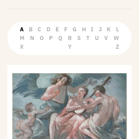
A
B
C
D
E
F
G
H
I
J
K
L
M
N
O
P
Q
R
S
T
U
V
W
X
Y
Z