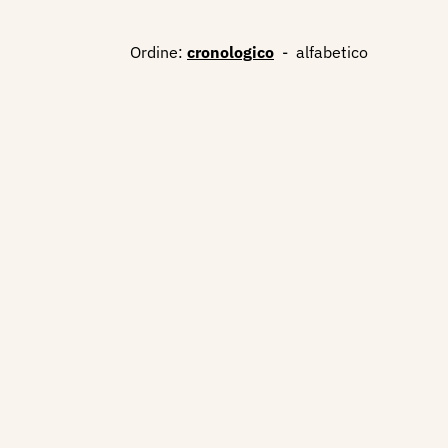
Ordine:
cronologico
-
alfabetico