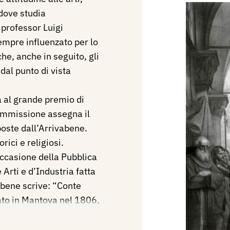
 dove studia
 professor Luigi
sempre influenzato per lo
che, anche in seguito, gli
al punto di vista
 al grande premio di
Commissione assegna il
oste dall’Arrivabene.
rici e religiosi.
ccasione della Pubblica
 Arti e d’Industria fatta
abene scrive: “Conte
ato in Mantova nel 1806,
a forte inclinazione per
i in onta a molte traversie