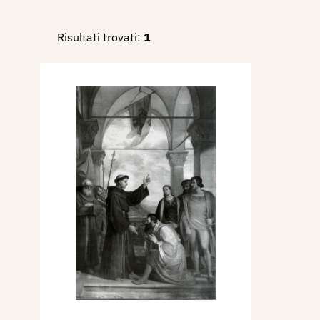
sul cuore è assai ben disegna
Risultati trovati:
1
panneggiamento, specialment
lascia molto a desiderare. M
delle Stiviere hanno opere s
e n’ha pur Roma, ove ora egl
una stanza in quello splendi
Turlonia, ove dipingono Podes
Il 2 gennaio 1836, la Gazzet
sonetto a lui dedicato da “u
mantovana”. A Milano
,
per l
dipinge il
Divorzio di Arrigo 
Trasferitosi a Roma esegue 
Lomellini de Gênes l’opera
G
e condannata a morte.
Sempre la Gazzetta di Manto
riporta che l’Arrivabene, sp