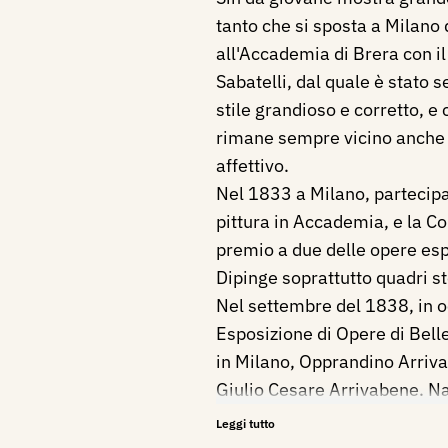
tanto che si sposta a Milano
all'Accademia di Brera con il
Sabatelli, dal quale è stato 
stile grandioso e corretto, e 
rimane sempre vicino anche d
affettivo.
Nel 1833 a Milano, partecipa
pittura in Accademia, e la 
premio a due delle opere esp
Dipinge soprattutto quadri sto
Nel settembre del 1838, in o
Esposizione di Opere di Belle
in Milano, Opprandino Arriv
Giulio Cesare Arrivabene. N
mostra sino dai primi anni un
Leggi tutto
le arti del disegno, alle qual