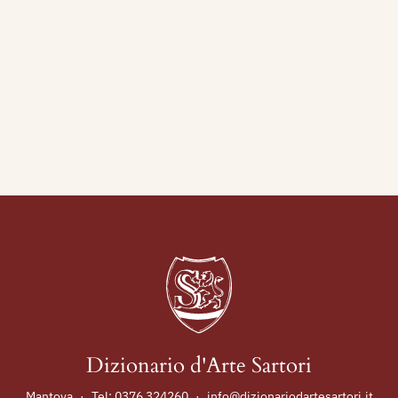
la
Consacrazione della
mba.
ela di
Santo
Antonio che
ano,
eseguita su
nnibale Cavriani, che
l’inizio del 1848,
pella a destra della
tova. Enrico Tazzoli su
n’attenta descrizione
sizione di tutto il
 castigatissimo, e lo
ana. L’Ezzelino da solo è
nti lo dicono ad una voce
e toccare qualche neo,
Dizionario d'Arte Sartori
derare maggiore varietà
regna in tutto il dipinto,
Mantova
·
Tel:
0376 324260
·
info@dizionariodartesartori.it