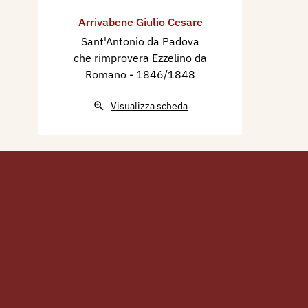
per Maria Cristina di Savoia 
Arrivabene Giulio Cesare
chiesa di S. Maria di Altaco
Sant'Antonio da Padova
Del 1846 è infine la grande t
che rimprovera Ezzelino da
Romano
- 1846/1848
rimprovera Ezzelino da Rom
commissione del marchese A
Visualizza scheda
viene conclusa e collocata, al
sull’altare nella seconda cap
chiesa di Sant'Andrea in Man
“Il Mondo illustrato” dopo u
dell’opera scrive: “…La compo
quadro è mirabile, il disegno
stile della buona scuola itali
un capolavoro, e gl’intellige
degno di Paolo. Se si dovess
non s’avrebbe se non a desi
nel colorito. Ma la calma che 