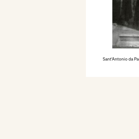
omo. Passato a Milano,
 professore Luigi
anni non solo maestro,
concorse al grande
missione accademica
orrenti, due che le parvero
Sant'Antonio da P
cò ad entrambi; ma non
i economiche seguito il
ro dell'Arrivabene
Ester condannato a
in Mantova alla
ezza figura che si vide
sentante una
Madonna
, è
e. La testa è dipinta con
, e lo stile n'è puro come
iso: la mano che ai posa