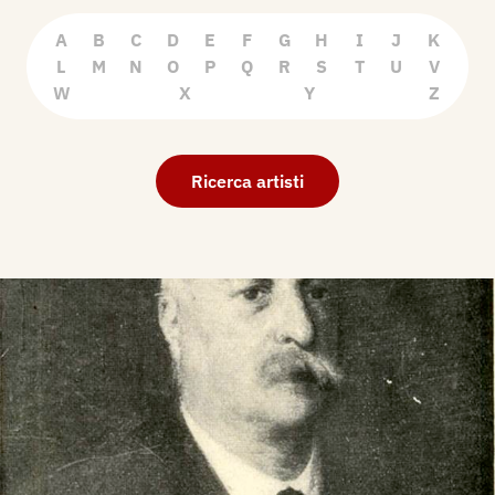
A
B
C
D
E
F
G
H
I
J
K
L
M
N
O
P
Q
R
S
T
U
V
W
X
Y
Z
Ricerca artisti