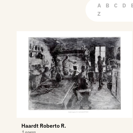
A
B
C
D
Z
Haardt Roberto R.
1 opera