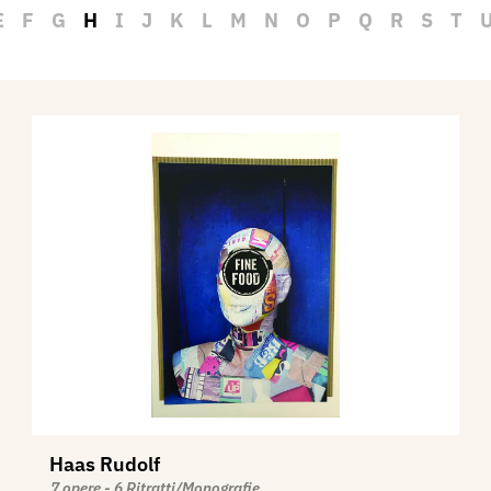
E
F
G
H
I
J
K
L
M
N
O
P
Q
R
S
T
Haas Rudolf
7 opere - 6 Ritratti/Monografie