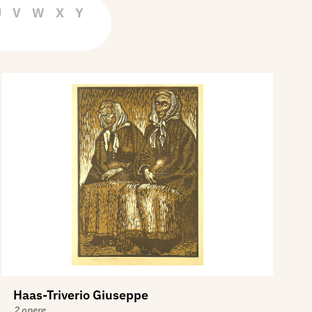
U
V
W
X
Y
Haas-Triverio Giuseppe
2 opere