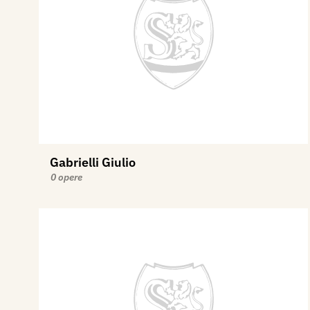
Gabrielli Giulio
0 opere