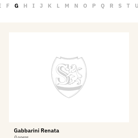
E
F
G
H
I
J
K
L
M
N
O
P
Q
R
S
T
Gabbarini Renata
0 opere