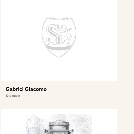
Gabrici Giacomo
0 opere