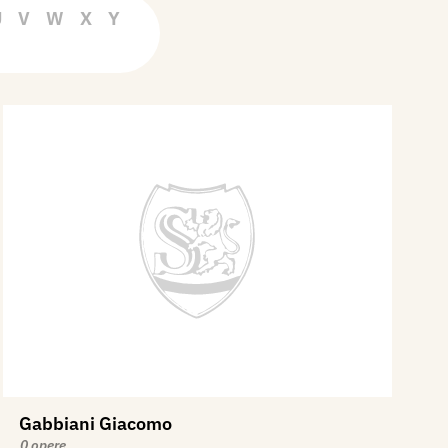
U
V
W
X
Y
Gabbiani Giacomo
0 opere