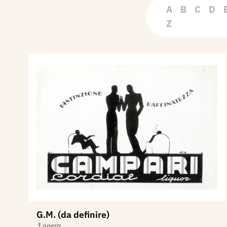
A
B
C
D
Z
G.M. (da definire)
1 opera