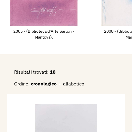
2005 - (Biblioteca d’Arte Sartori -
2008 - (Bibliot
Mantova).
Man
Risultati trovati:
18
Ordine:
cronologico
-
alfabetico