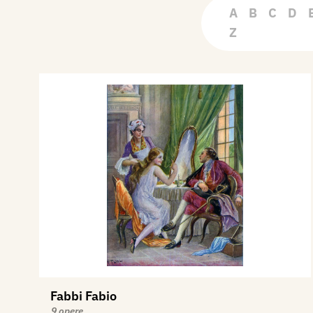
A
B
C
D
Z
Fabbi Fabio
9 opere