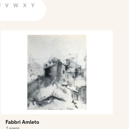
U
V
W
X
Y
Fabbri Amleto
1 opera