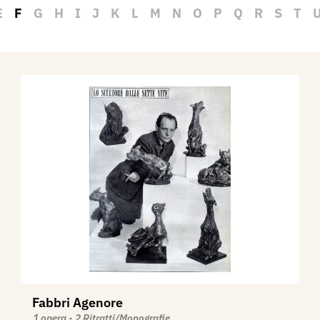
E
F
G
H
I
J
K
L
M
N
O
P
Q
R
S
T
Fabbri Agenore
1 opera - 2 Ritratti/Monografie