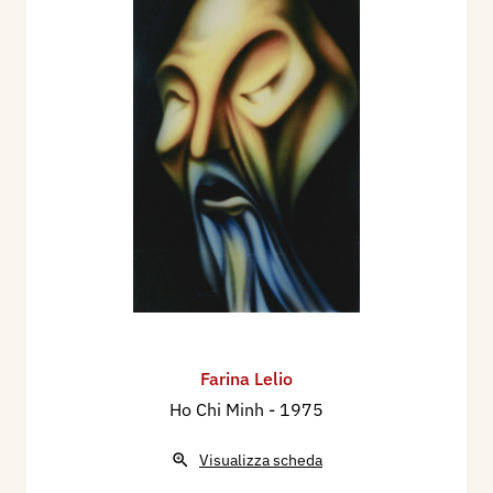
Dizionario critico Artitalia.
Arte Italiana per il mondo (vol. IX).
Internet sito "www.artitalia.it" (2002).
2002 - MontemarcelloStudio espongono Lelio
Farina - Paolino Rangoni - Gianfranco Tognarelli,
pieghevole mostra, Circolo Culturale Bertolt
Brecht, Milano.
2004 - Lelio Farina - dal Cartellone al Cartellone,
monografia, pp. 112.
2007 - Incontri a Montemarcello con Lelio Farina
- Paolino Rangoni - Gianfranco Tognarelli,
catalogo mostra, Milano.
Farina Lelio
2010 - Paolino Rangoni - Gianfranco Tognarelli -
Ho Chi Minh
- 1975
Lelio Farina, MontemarcelloSpazio, catalogo
mostra, Fortezza Firmafede, Cittadella di
Visualizza scheda
Sarzana.