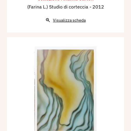
(Farina L.) Studio di corteccia
- 2012
libellula che si fermò e per diverso tempo rimase
sospesa in aria, come se fosse interessata a
Visualizza scheda
quello che facevamo. Alla fine, a lavori più o
meno terminati, costatammo con quale
incredibile efficacia Lelio aveva nel frattempo
dipinto, ad acquarello, la libellula sospesa con ali
che sembravano vibrare.
In inverno o primavera, in occasione di mostre,
andavo a trovarlo a Milano nel suo bellissimo
attico. Dopo la morte della madre, viveva da solo
in quel grande appartamento. Naturalmente le
visite di amici gli facevano estremamente
piacere. Ricordo le grandi chiacchierate su tanti
argomenti, che toccavano anche la politica. Egli
rievocava il suo avvicinamento al partito
comunista con cui, da giovane, aveva intrapreso