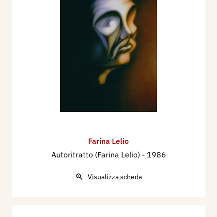
contrapposizione tra luce e tenebre, tra
spiritualità e violenza,
Luci e ombre
(fig. 10)
presenta una composizione dal potente
dinamismo. A determinarne la struttura è la
figura che si evidenzia sulla sinistra, emergente
da uno sfondo scuro grazie a un intenso fascio di
luce. La incalza un essere affiorante dall’ombra,
munito di elmetto e un’arma da fuoco. Le due
presenze incarnano i principi antitetici del bene e
del male, in una interpretazione che sembra
Farina Lelio
confidare nel trionfo finale della forza spirituale.
Autoritratto (Farina Lelio)
- 1986
In
Pace in terra
(fig. 13), del 1977, il tema
dell’armonia tra gli uomini trova una sintesi
Visualizza scheda
nell’immagine di una figura spirituale, il cui corpo
stilizzato e proteso verso l’alto possiede una
struttura spiraliforme che emana luce