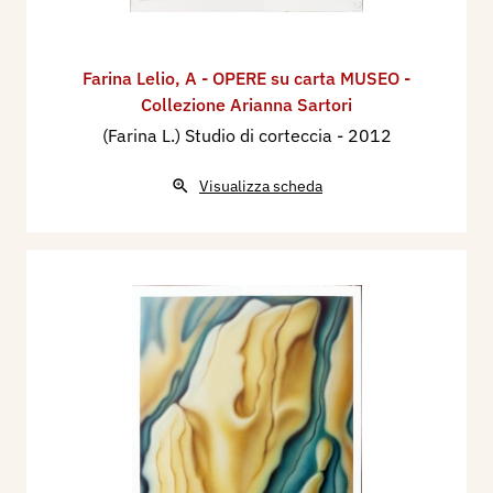
un viaggio in Russia, al quale partecipò anche il
giovane Berlinguer che, in quel periodo, credo
Farina Lelio
,
A - OPERE su carta MUSEO -
fosse segretario dei giovani.
Collezione Arianna Sartori
Naturalmente si parlava di frequente di pittura.
(Farina L.) Studio di corteccia
- 2012
Lelio era molto interessato all’uomo, ai rapporti
sociali e ai temi dell’ambiente che furono sempre
Visualizza scheda
per lui fonte di ispirazione. Del suo
avvicinamento all’astratto – un astratto che
partiva sempre dalla natura – ricordo un paio di
stagioni in cui, affascinato da certe mie ricerche
di libertà in pittura, si mise a studiare dapprima
le cortecce degli alberi con disegni e acquarelli
monocromi, in seppia, e successivamente anche
le foglie cadute sul terreno. Mi parve
sorprendente come da questi studi, una volta
rientrato a Milano, avesse ricavato una