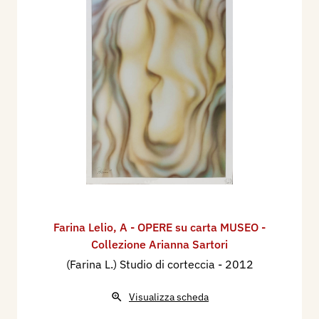
cataloghi di prodotti industriali ed altro.
Negli anni ’60, il perfezionamento della
fotolitografia e la conseguente applicazione ai
diversi settori dell’industria soppiantò la sua
professione, cosicché egli si ritirò in quel di
Fiascherino dove continuò a fare xilografie per se
stesso. Analoga fu la parabola di Lelio che, negli
anni ’90, con l’avvento del digitale e di Fotoshop,
fu di colpo superato e, rifiutando il computer,
come il padre, chiuse l’attività e continuò a
lavorare per se stesso.
Farina Lelio
,
A - OPERE su carta MUSEO -
Oltre al padre, come maestro aveva avuto lo
Collezione Arianna Sartori
scultore Franco Asco (artista di notevole
(Farina L.) Studio di corteccia
- 2012
importanza nella prima metà del ’900), che era
anche suo parente, al quale rese omaggio con
Visualizza scheda
alcune opere di notevole spessore, in varie