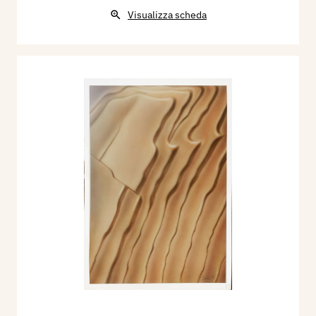
Visualizza scheda
ma ricca di senso. Nel 2011 fummo invitati,
insieme ad altri artisti, al V Simposio di artisti in
piazza, che si svolgeva sempre a Nicola, per
dipingere un quadro di cm 100 x 120 in una
settimana. Lui si organizzò e per la prima volta
provò a lavorare con l’aerografo all’aperto.
Quella fu la prima e l’ultima volta che vi
partecipò, adducendo che troppi erano stati i
disturbi recati dal vento, dalla polvere, ecc.
Tra noi si era creata una notevole empatia. Una
mattina nel nostro “studio aperto” ci raggiunse la
notizia dell’italiano che era stato decapitato
dall’Isis.
Sull’onda dell’emozione, dipinsi un quadro
particolare che lui riprese a modo suo
all’acquarello, e poi in diverse versioni anche con