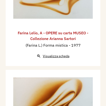
o semi in fase di sviluppo. L’aerografo dà luogo a
transizioni fluide e delicate tra le diverse tonalità,
esaltandone le qualità dinamiche e le vibrazioni.
Un’analoga esplosione controllata di energia
preside la concezione di
Uscita dal cosmo
, del
Farina Lelio
,
A - OPERE su carta MUSEO -
Collezione Arianna Sartori
1975 (fig. 5). Le spirali colorate sembrano
(Farina L.) Forma mistica
- 1977
convergere verso un nucleo attrattivo di luce
bianca e brillante, immobile al centro della
Visualizza scheda
composizione. I vibranti accostamenti cromatici
del rosso incandescente e del blu profondo, si
arricchiscono di sfumature di viola, rosa e
arancione.
Dello stesso anno,
Forme di vita cosmiche
(fig. 6)
si avvale ancora di una struttura spiraliforme che
qui assume però una conformazione quasi
organica, a somiglianza di qualcosa di simile a