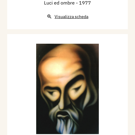
Luci ed ombre
- 1977
raffigurare, per fare solo qualche esempio, ora
dei contorti fusti arborei, simili a driadi danzanti
Visualizza scheda
in un crepuscolo infuocato, ora dei larici
rigogliosi dalle radici prorompenti,
manifestazione delle forze vitali del ciclo
naturale. In altre opere raffigurava talvolta
qualche oggetto decontestualizzato, come un
ombrello dalla copertura muschiosa, che,
librandosi nell’aria, sembrava alludere a certe
trovate surrealiste atte ad attivare meccanismi di
scambio tra realtà e finzione. Sono solo alcuni dei
lavori che l’artista mi mostrò nel corso del nostro
primo incontro, esempi di come, anche in età
avanzata, amasse dilettarsi instancabilmente
con le forme e i colori, attuando un “gioco”
immaginoso e serissimo iniziato molti anni