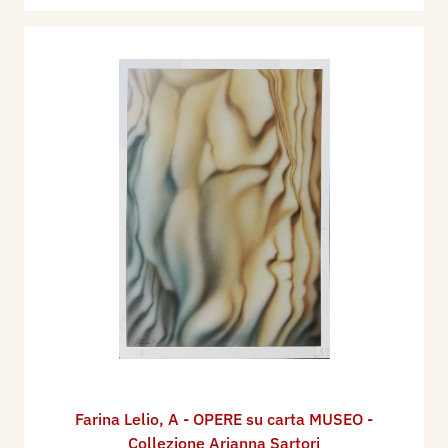
occasioni, come la mostra al Circolo culturale
Bertolt Brecht di Milano del 2002 e,
successivamente, la personale che tenne due
anni dopo al ristorante “Gianni e Dorina” (con gli
amici del ristorante fece perfino un corso di
sommelier
!!!).
Quando Lelio, Paolino ed io ci trovavamo allo
“studio aperto”
, talvolta ci raggiungevano anche
altri artisti della zona. La nostra amicizia si
cementò via via. Mi piace spesso ripensare a ciò
che accadde una mattina in cui ci eravamo messi
a dipingere davanti allo “studio aperto”, in
prossimità allo strapiombo da cui si apriva una
splendida vista sul mare aperto e sulla Palmaria,
il Tino nonché, in lontananza, Portovenere. Ad un
Farina Lelio
,
A - OPERE su carta MUSEO -
Collezione Arianna Sartori
certo punto venne intorno a noiuna coloratissima