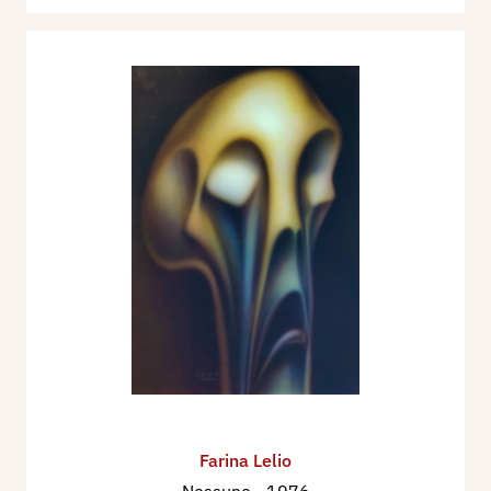
Giudizi critici:
Dalle cosmologie alle inquiete visioni
all’aerografo del pittore Lelio Farina (1973-
1979)
Ho conosciuto Lelio Farina (1934-2024) alcuni
anni fa, quando mi fu presentato dall’amico
Gianfranco Tognarelli. Risiedeva a Milano, in
piazza Udine, in un ampio e luminoso attico non
lontano dal centro. Questo intervento vuole
ripercorrere le impressioni che mi diedero alcune
delle opere che erano appese nella casa studio
dell’artista il giorno di quella mia prima visita.
Lelio era un signore distinto che portava in giro
con disinvoltura i suoi ottant’anni, un artista a
Farina Lelio
tutto tondo, colmo di passione e creatività. Privo