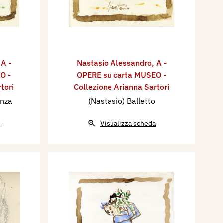
,
A -
Nastasio Alessandro
,
A -
O -
OPERE su carta MUSEO -
tori
Collezione Arianna Sartori
anza
(Nastasio) Balletto
a
Visualizza scheda