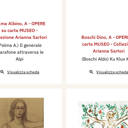
lma Albino
,
A - OPERE
su carta MUSEO -
lezione Arianna Sartori
Boschi Dino
,
A - OPER
carta MUSEO - Collez
Palma A.) Il generale
Arianna Sartori
arafone attraversa le
Alpi
(Boschi Aldo) Ku Klux 
Visualizza scheda
Visualizza sched