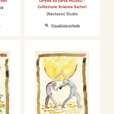
tori
OPERE su carta MUSEO -
Collezione Arianna Sartori
AN
(Nastasio) Studio
a
Visualizza scheda