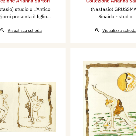
lezione Arianna Sartori
Collezione Arianna Sar
tasio) studio x L'Antico
(Nastasio) GRUSSM
giorni presenta il figlio...
Sinaida - studio
Visualizza scheda
Visualizza sched