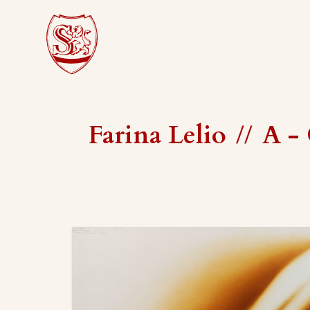
Farina Lelio
//
A -