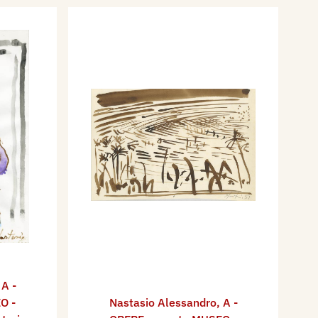
,
A -
O -
Nastasio Alessandro
,
A -