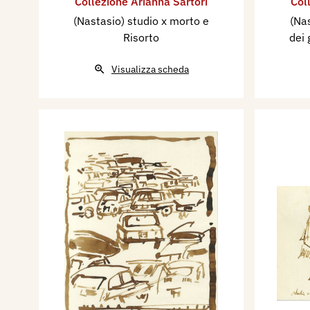
Collezione Arianna Sartori
Col
(Nastasio) studio x morto e
(Nas
Risorto
dei 
Visualizza scheda