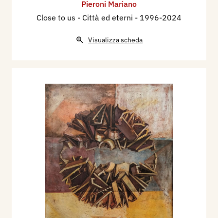
Pieroni Mariano
presentazione di Maria Gabriella Savoia,
Close to us - Città ed eterni
- 1996-2024
catalogo mostra, Castel d'Ario, Casa Museo
Sartori, Mantova, Archivio Sartori Editore, pp. nn.
Visualizza scheda
2017 - Gianni Dunil. Catalogo della mostra
“Aeterna, Esposizione triennale di arti visive a
Roma”, Edizioni Start. Roma.
2017 - Carlo Motta. Catalogo dell’Arte Moderna,
gli artisti italiani dal primo novecento ad oggi, N°
53, Editoriale Giorgio Mondadori, Cairo
Publishing. Milano.
2017 - Arianna Sartori. Catalogo d’arte
“Animalia, Natura & Arte”, presentazione di
Maria Gabriella Savoia, Archivio Sartori Editore.
Mantova.
2018 - Mariano Pieroni. “Untitled 2018”,
FlashArt, International Edition, N° 321, vol. 51,