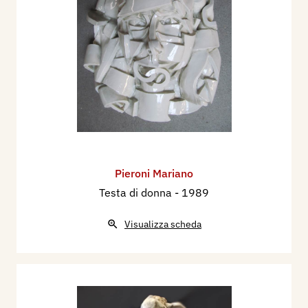
personale "Il cavallo d'argento, l'uomo e gli altri
animali".
Contatti:
Mariano Pieroni
Piazza Madonnina, 7 - 21048 Solbiate Arno (VA)
Tel. 0331.993400
E-mail:
info@marianopieroni.it
Pieroni Mariano
Bibliografia essenziale:
Testa di donna
- 1989
1975 - Giulio Bolaffi. Catalogo Nazionale Bolaffi
Visualizza scheda
d’Arte Moderna N° 10, vol 1. Torino.
1977 - Elio Bertozzi. “Dimensionismo, nuovo
metodo di lettura?”, Tipo-Lito Tonelli. Solbiate
Arno (Varese).
1979 - Carlo Munari. “Arte moderna italiana, dal