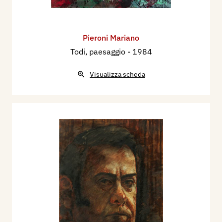
opere (polimaterici, dipinti e sculture) su Artsy-
Secret Art Ltd.
Dal 23 Gennaio al 12 Febbraio 2021, mostra
Pieroni Mariano
personale con 22 opere alla galleria d’arte Secret
Todi, paesaggio
- 1984
Art Gallery London, (28 Cheshire Street, E2 6EH
Visualizza scheda
London UK). Nel periodo 11 Dicembre 2021 / 20
Gennaio 2022 espone alla galleria Arianna
Sartori di Mantova con la mostra intitolata
“Mariano Pieroni. Gli scoppiati”.
Nel 2022, dal 4 Settembre al 2 Ottobre, presenta
la mostra personale "Mariano Pieroni in long
playing / venti anni dopo" a Masnago (VA)
all'esterno della Chiesa SS. Pietro e Paolo e nella
Cripta. Dal 1 Novembre 2022 al 1 novembre
2023, all'Eremo di Santa Caterina del Sasso
Ballaro di Leggiuno (VA) viene esposto "presepio