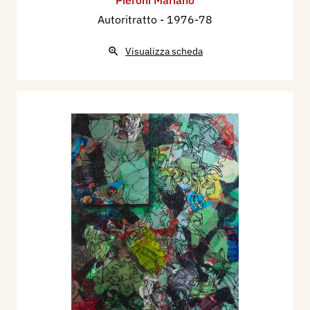
Pieroni Mariano
Kensington Town Hall.
Autoritratto
- 1976-78
Nel 2019 (dal 4 al 30 Maggio) accoglie la
Visualizza scheda
proposta della famiglia Sartori per la mostra
personale “Plasticoni 2019. Market-system’s
animal and human”a Mantova presso la galleria
d’Arte Arianna Sartori a Mantova. Nel periodo
Agosto/Settembre si ripropone a Londra con un
“solo show” antologico Apartment Contemporary
Art Gallery nel caratteristico quartiere di
Chiswick (31 Ravenscraft Road W4 5EQ, London
UK).
Nel Luglio 2020 partecipa a To Art or Not to Art?
This is the question, Fitzrovia Gallery Mostra
Internazionale d’Arte Contemporanea (139
Whitfield St, Kings Cross) London. Dal 27 Agosto
al 28 Settembre espone online Solo Show sedici