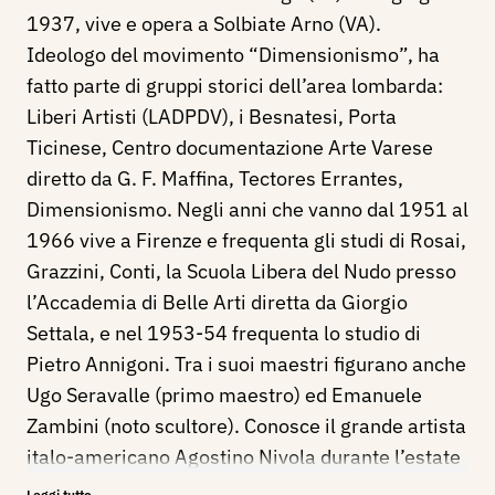
1937, vive e opera a Solbiate Arno (VA).
Ideologo del movimento “Dimensionismo”, ha
fatto parte di gruppi storici dell’area lombarda:
Liberi Artisti (LADPDV), i Besnatesi, Porta
Ticinese, Centro documentazione Arte Varese
diretto da G. F. Maffina, Tectores Errantes,
Dimensionismo. Negli anni che vanno dal 1951 al
1966 vive a Firenze e frequenta gli studi di Rosai,
Grazzini, Conti, la Scuola Libera del Nudo presso
l’Accademia di Belle Arti diretta da Giorgio
Settala, e nel 1953-54 frequenta lo studio di
Pietro Annigoni. Tra i suoi maestri figurano anche
Ugo Seravalle (primo maestro) ed Emanuele
Zambini (noto scultore). Conosce il grande artista
italo-americano Agostino Nivola durante l’estate
del 1950 e ne segue gli insegnamenti a Villa
Leggi tutto