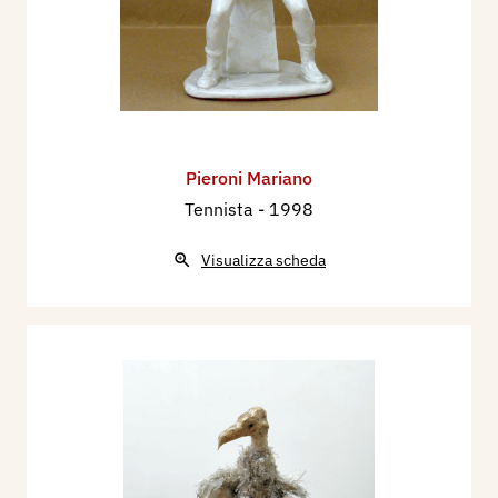
Arianna Sartori, prefazione di Maria Gabriella
Savoia, Mantova, Archivio Sartori Editore, pp.
314/316.
2021 - Artisti Italiani 2022 catalogo Sartori
d'arte moderna e contemporanea, a cura di
Arianna Sartori, prefazione di Maria Gabriella
Pieroni Mariano
Savoia, Mantova, Archivio Sartori Editore, pp.
Tennista
- 1998
286/288.
Visualizza scheda