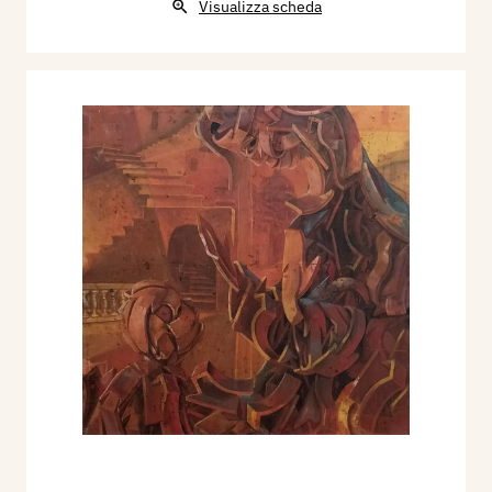
Visualizza scheda
mostra “Tiltestetica, Esposizione triennale di arti
visive a Roma”, Start Editore. Roma.
2015 - Daniele Radini Tedeschi. Catalogo della
mostra “Artisti per il Giubileo”, Start Editore.
Roma.
2015 - Arianna Fantuzzi. Catalogo della mostra
“Grazie Italia”, 56° Biennale di Venezia, Start ed.
& La rosa dei venti, Consorzio Grafico. Castel
Madama, Roma.
2015 - L’arte italiana dalla terra alla tavola, a
cura di Arianna Sartori, presentazione di Maria
Gabriella Savoia, catalogo mostra, Castel d'Ario,
Casa Museo Sartori, Mantova, Archivio Sartori
Editore, pp. nn.
2016 - 50anni d’Arte in Lombardia. Primo
percorso, a cura di Arianna Sartori,