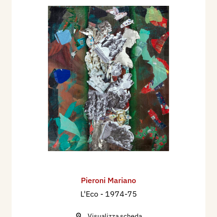
l’attività detta “Plasticoni”, con un nuovo
“aggregato” detto “Linea Confinaria”, nel quale
intere famiglie si attivano con la famiglia Pieroni
in esecuzioni di pulizia sul paesaggio,
performances, installazioni e rappresentazioni en
plain air.
Nell’anno 2000, una performance alla GAM di
Gallarate segnò l’inizio del progetto per una
mostra fondamentale: Natura Artifiziata, che si
svolse nel Gennaio-Febbraio 2002, di cui fu
principale curatore Silvio Zanella, coadiuvato da
Francesca Consonni ed Emma Zanella, fu un
successo vero. Quell’evento aprì spazi ulteriori:
Pieroni Mariano
Pieroni aderì a inviti ed eventi internazionali in
L'Eco
- 1974-75
Italia e all’estero, evolvendo il suo percorso nello
scenario dell’arte contemporanea.
Visualizza scheda