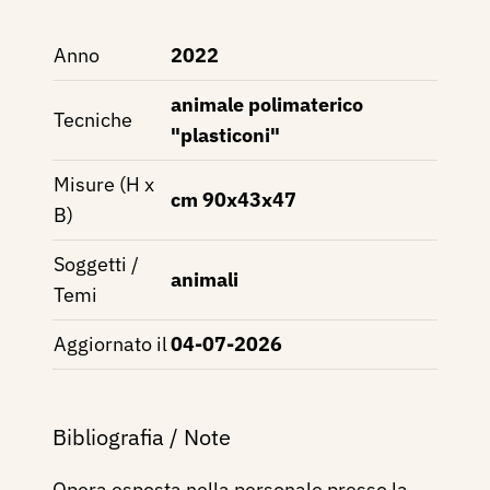
Anno
2022
animale polimaterico
Tecniche
"plasticoni"
Misure (H x
cm 90x43x47
B)
Soggetti /
animali
Temi
Aggiornato il
04-07-2026
Bibliografia / Note
Opera esposta nella personale presso la