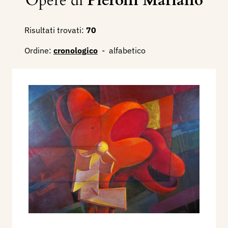
Opere di
Pieroni Mariano
Risultati trovati:
70
Ordine:
cronologico
-
alfabetico