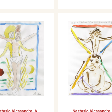
stasio Alessandro
,
A -
Nastasio Alessandro