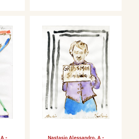
,
A -
Nastasio Alessandro
,
A -