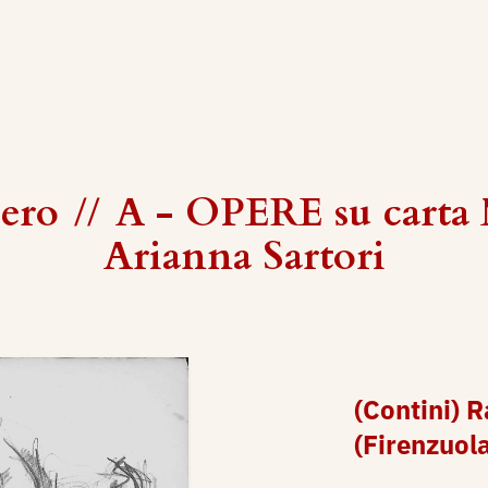
iero
//
A - OPERE su carta
Arianna Sartori
(Contini) R
(Firenzuol