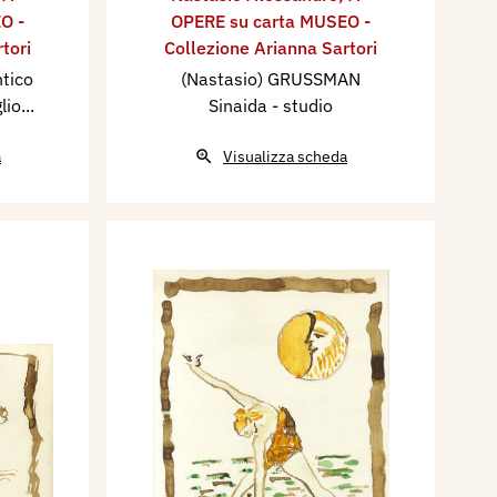
O -
OPERE su carta MUSEO -
tori
Collezione Arianna Sartori
ntico
(Nastasio) GRUSSMAN
io...
Sinaida - studio
a
Visualizza scheda