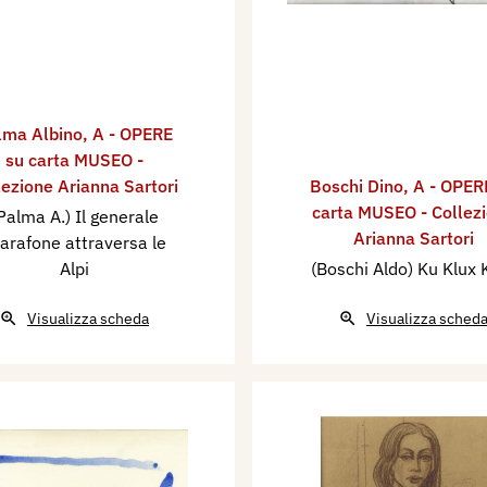
lma Albino
,
A - OPERE
su carta MUSEO -
lezione Arianna Sartori
Boschi Dino
,
A - OPER
carta MUSEO - Collez
Palma A.) Il generale
Arianna Sartori
arafone attraversa le
Alpi
(Boschi Aldo) Ku Klux 
Visualizza scheda
Visualizza sched