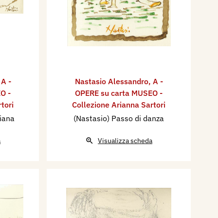
,
A -
Nastasio Alessandro
,
A -
O -
OPERE su carta MUSEO -
tori
Collezione Arianna Sartori
ciana
(Nastasio) Passo di danza
a
Visualizza scheda