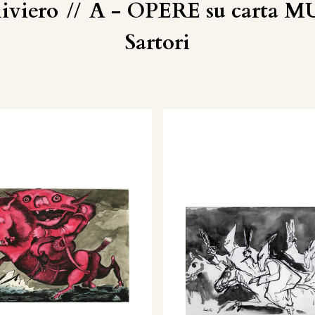
liviero
//
A - OPERE su carta MU
Sartori