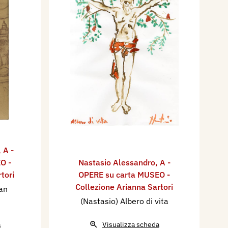
,
A -
O -
Nastasio Alessandro
,
A -
tori
OPERE su carta MUSEO -
Collezione Arianna Sartori
San
(Nastasio) Albero di vita
a
Visualizza scheda