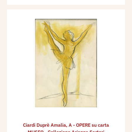
Ciardi Duprè Amalia
,
A - OPERE su carta
MUSEO - Collezione Arianna Sartori