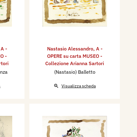
,
A -
Nastasio Alessandro
,
A -
O -
OPERE su carta MUSEO -
tori
Collezione Arianna Sartori
anza
(Nastasio) Balletto
a
Visualizza scheda