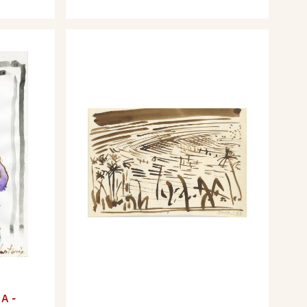
,
A -