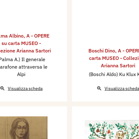
lma Albino
,
A - OPERE
su carta MUSEO -
lezione Arianna Sartori
Boschi Dino
,
A - OPER
carta MUSEO - Collez
Palma A.) Il generale
Arianna Sartori
arafone attraversa le
Alpi
(Boschi Aldo) Ku Klux 
Visualizza scheda
Visualizza sched