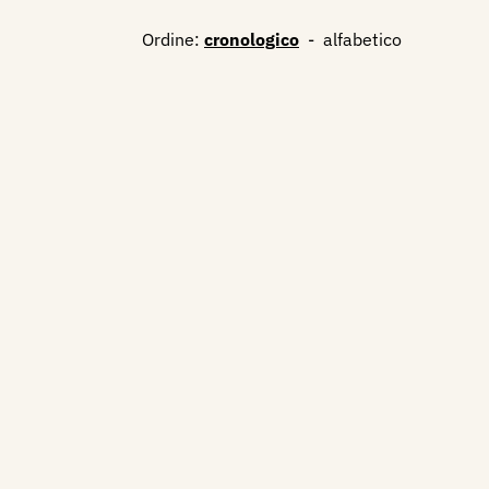
Ordine:
cronologico
-
alfabetico