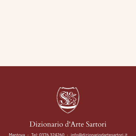
Dizionario d'Arte Sartori
Mantova
·
Tel:
0376 324260
·
info@dizionariodartesartori.it