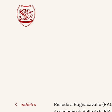
indietro
Risiede a Bagnacavallo (RA).
Accademie di Belle Arti di R