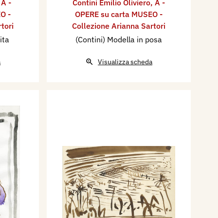
,
A -
Contini Emilio Oliviero
,
A -
O -
OPERE su carta MUSEO -
tori
Collezione Arianna Sartori
ita
(Contini) Modella in posa
a
Visualizza scheda