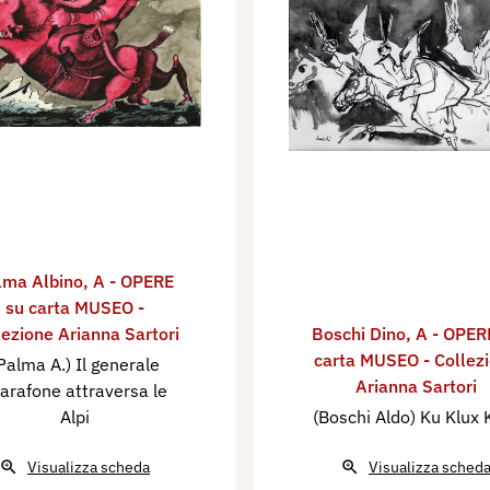
lma Albino
,
A - OPERE
su carta MUSEO -
lezione Arianna Sartori
Boschi Dino
,
A - OPER
carta MUSEO - Collez
Palma A.) Il generale
Arianna Sartori
arafone attraversa le
Alpi
(Boschi Aldo) Ku Klux 
Visualizza scheda
Visualizza sched