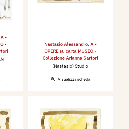
,
A -
O -
Nastasio Alessandro
,
A -
tori
OPERE su carta MUSEO -
Collezione Arianna Sartori
AN
(Nastasio) Studio
a
Visualizza scheda