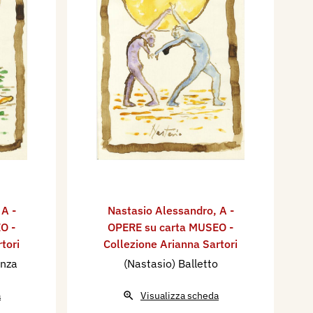
,
A -
Nastasio Alessandro
,
A -
O -
OPERE su carta MUSEO -
tori
Collezione Arianna Sartori
anza
(Nastasio) Balletto
a
Visualizza scheda