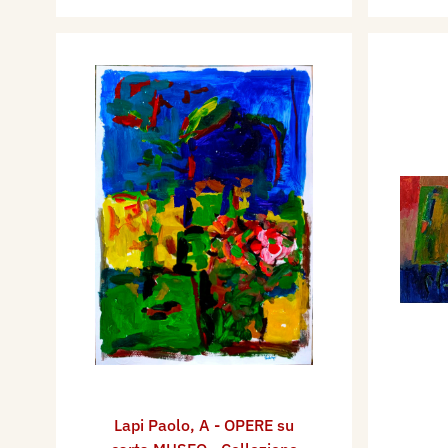
Lapi Paolo
,
A - OPERE su