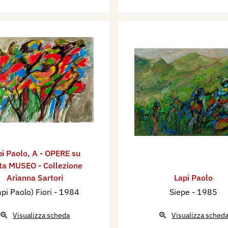
pi Paolo
,
A - OPERE su
ta MUSEO - Collezione
Arianna Sartori
Lapi Paolo
api Paolo) Fiori
- 1984
Siepe
- 1985
Visualizza scheda
Visualizza sched