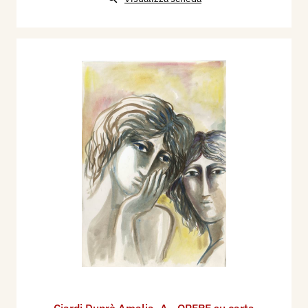
Ciardi Duprè Amalia
,
A - OPERE su carta