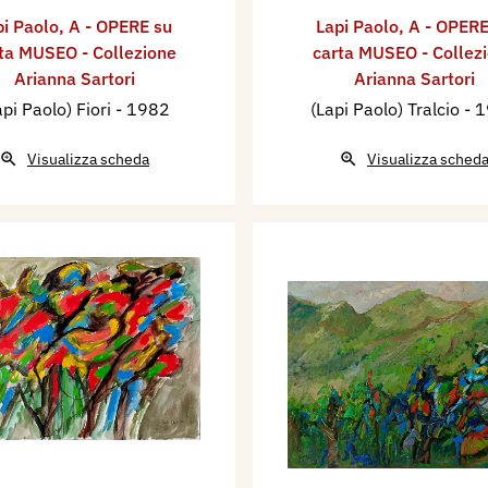
pi Paolo
,
A - OPERE su
Lapi Paolo
,
A - OPERE
ta MUSEO - Collezione
carta MUSEO - Collez
Arianna Sartori
Arianna Sartori
api Paolo) Fiori
- 1982
(Lapi Paolo) Tralcio
- 
Visualizza scheda
Visualizza sched