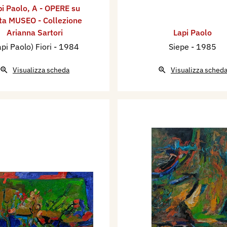
pi Paolo
,
A - OPERE su
ta MUSEO - Collezione
Arianna Sartori
Lapi Paolo
api Paolo) Fiori
- 1984
Siepe
- 1985
Visualizza scheda
Visualizza sched