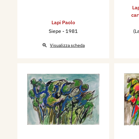
La
car
Lapi Paolo
Siepe
- 1981
(L
Visualizza scheda