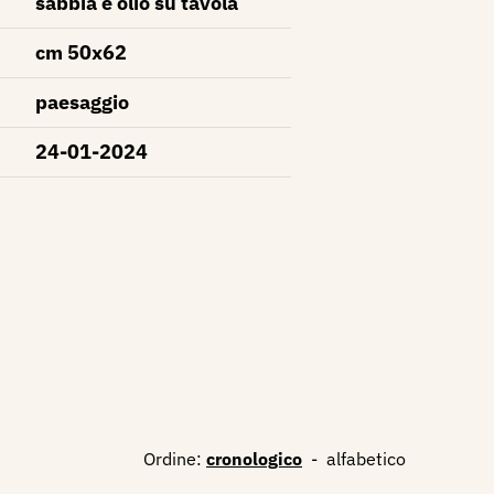
sabbia e olio su tavola
cm 50x62
paesaggio
24-01-2024
Ordine:
cronologico
-
alfabetico