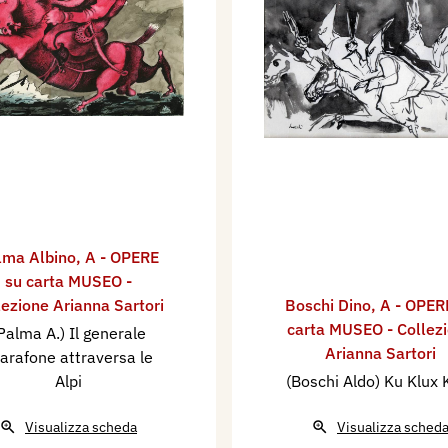
lma Albino
,
A - OPERE
su carta MUSEO -
lezione Arianna Sartori
Boschi Dino
,
A - OPER
carta MUSEO - Collez
Palma A.) Il generale
Arianna Sartori
arafone attraversa le
Alpi
(Boschi Aldo) Ku Klux 
Visualizza scheda
Visualizza sched