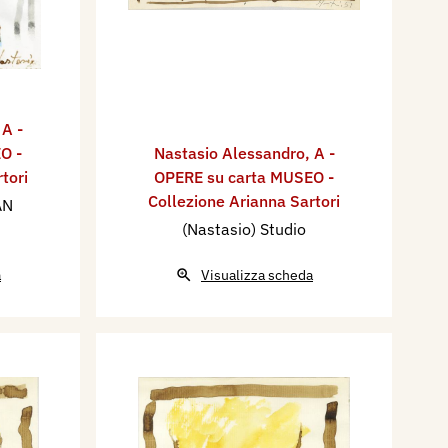
,
A -
O -
Nastasio Alessandro
,
A -
tori
OPERE su carta MUSEO -
Collezione Arianna Sartori
AN
(Nastasio) Studio
a
Visualizza scheda