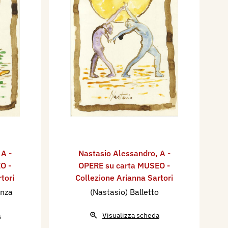
,
A -
Nastasio Alessandro
,
A -
O -
OPERE su carta MUSEO -
tori
Collezione Arianna Sartori
anza
(Nastasio) Balletto
a
Visualizza scheda