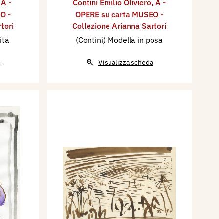
,
A -
Contini Emilio Oliviero
,
A -
O -
OPERE su carta MUSEO -
tori
Collezione Arianna Sartori
ita
(Contini) Modella in posa
a
Visualizza scheda