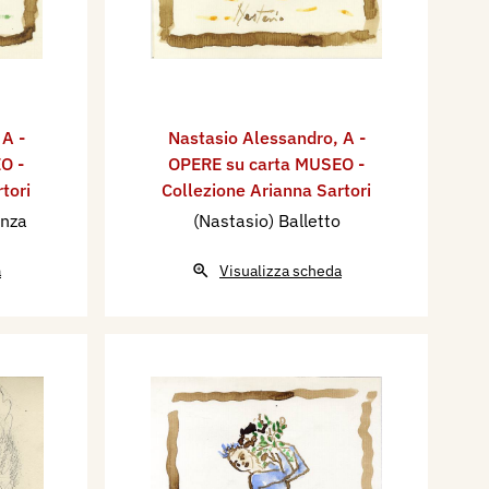
,
A -
Nastasio Alessandro
,
A -
O -
OPERE su carta MUSEO -
tori
Collezione Arianna Sartori
anza
(Nastasio) Balletto
a
Visualizza scheda