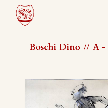
Boschi Dino
//
A -