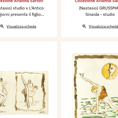
lezione Arianna Sartori
Collezione Arianna Sar
tasio) studio x L'Antico
(Nastasio) GRUSSM
giorni presenta il figlio...
Sinaida - studio
Visualizza scheda
Visualizza sched