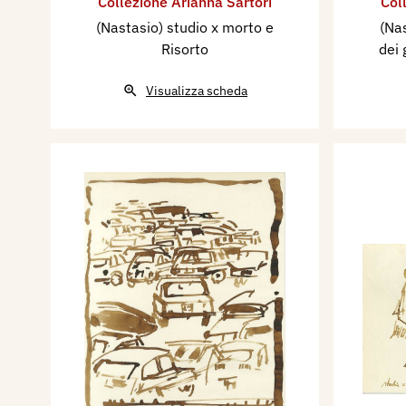
Collezione Arianna Sartori
Col
(Nastasio) studio x morto e
(Nas
Risorto
dei 
Visualizza scheda