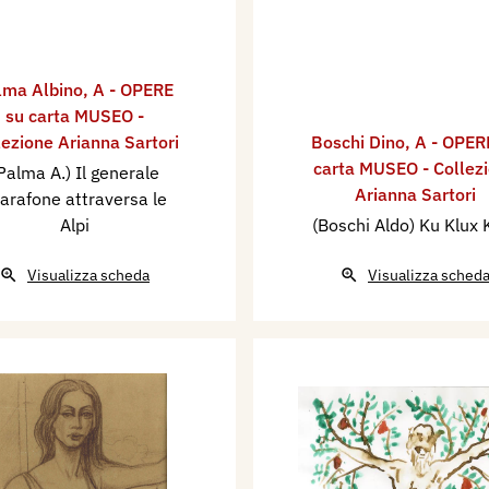
lma Albino
,
A - OPERE
su carta MUSEO -
lezione Arianna Sartori
Boschi Dino
,
A - OPER
carta MUSEO - Collez
Palma A.) Il generale
Arianna Sartori
arafone attraversa le
Alpi
(Boschi Aldo) Ku Klux 
Visualizza scheda
Visualizza sched