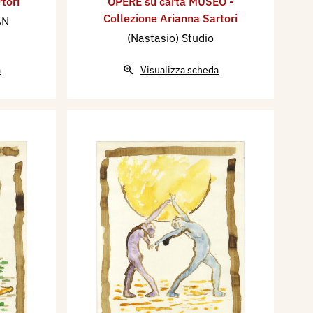
tori
OPERE su carta MUSEO -
Collezione Arianna Sartori
AN
(Nastasio) Studio
a
Visualizza scheda