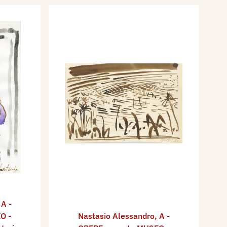
,
A -
O -
Nastasio Alessandro
,
A -