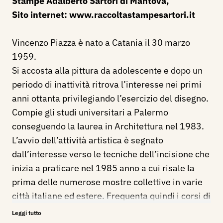
Stampe Adalberto Sartori di Mantova,
Sito internet:
www.raccoltastampesartori.it
Vincenzo Piazza è nato a Catania il 30 marzo
1959.
Si accosta alla pittura da adolescente e dopo un
periodo di inattività ritrova l’interesse nei primi
anni ottanta privilegiando l’esercizio del disegno.
Compie gli studi universitari a Palermo
conseguendo la laurea in Architettura nel 1983.
L’avvio dell’attività artistica è segnato
dall’interesse verso le tecniche dell’incisione che
inizia a praticare nel 1985 anno a cui risale la
prima delle numerose mostre collettive in varie
città italiane ed estere. Frequenta quindi i corsi di
calcografia e litografia presso l’Accademia
Leggi tutto