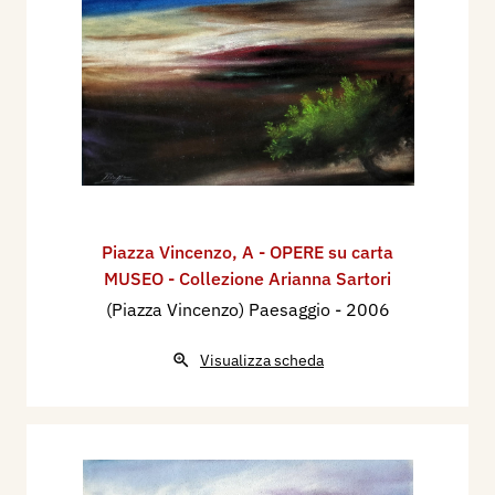
Femmine. Nel 2023 gli è stato assegnato il
Premiun Internazional Florence Seven Stars
per la
grafica e il libro d’artista e una mostra antologica
e stata allestita presso la “Biblioteca Salita dei
Frati” di Lugano.
Dopo essersi dedicato esclusivamente
all’espressione in bianco e nero del disegno e
dell’incisione, a quarant’anni riscopre il senso del
colore prediligendo la tecnica del pastello
Piazza Vincenzo
,
A - OPERE su carta
cretoso e riprendendo anche a dipingere.
MUSEO - Collezione Arianna Sartori
Attualmente vive e lavora a Palermo.
(Piazza Vincenzo) Paesaggio
- 2006
Visualizza scheda