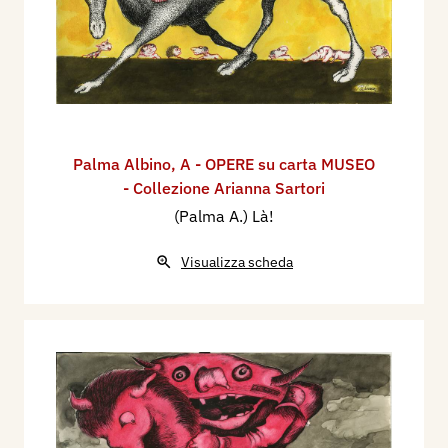
Palma Albino
,
A - OPERE su carta MUSEO
- Collezione Arianna Sartori
(Palma A.) Là!
Visualizza scheda