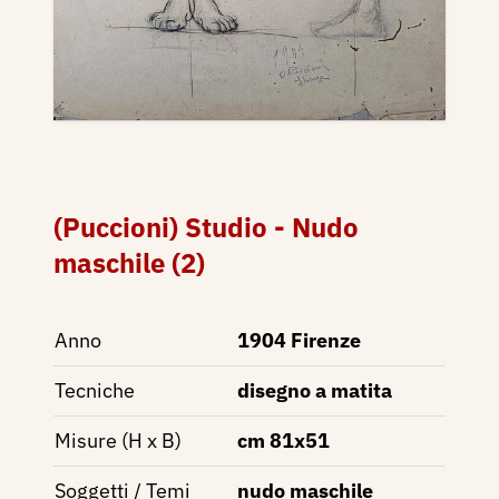
(Puccioni) Studio - Nudo
maschile (2)
Anno
1904 Firenze
Tecniche
disegno a matita
Misure (H x B)
cm 81x51
Soggetti / Temi
nudo maschile