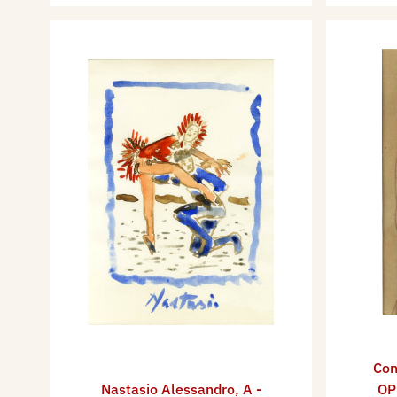
Con
Nastasio Alessandro
,
A -
OP