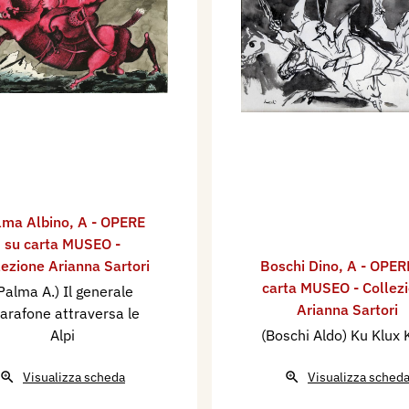
lma Albino
,
A - OPERE
su carta MUSEO -
lezione Arianna Sartori
Boschi Dino
,
A - OPER
carta MUSEO - Collez
Palma A.) Il generale
Arianna Sartori
arafone attraversa le
Alpi
(Boschi Aldo) Ku Klux 
Visualizza scheda
Visualizza sched