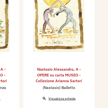
,
A -
Nastasio Alessandro
,
A -
O -
OPERE su carta MUSEO -
tori
Collezione Arianna Sartori
anza
(Nastasio) Balletto
a
Visualizza scheda