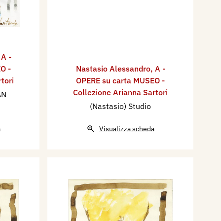
,
A -
O -
Nastasio Alessandro
,
A -
tori
OPERE su carta MUSEO -
Collezione Arianna Sartori
AN
(Nastasio) Studio
a
Visualizza scheda