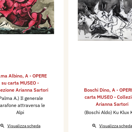
lma Albino
,
A - OPERE
su carta MUSEO -
lezione Arianna Sartori
Boschi Dino
,
A - OPER
carta MUSEO - Collez
Palma A.) Il generale
Arianna Sartori
arafone attraversa le
Alpi
(Boschi Aldo) Ku Klux 
Visualizza scheda
Visualizza sched