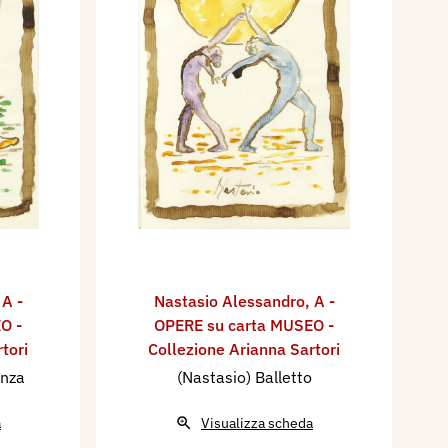
,
A -
Nastasio Alessandro
,
A -
O -
OPERE su carta MUSEO -
tori
Collezione Arianna Sartori
anza
(Nastasio) Balletto
a
Visualizza scheda