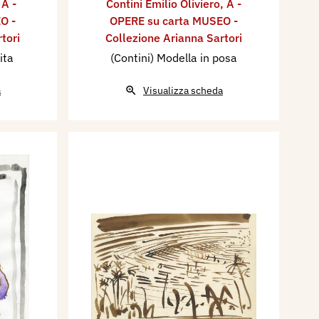
,
A -
Contini Emilio Oliviero
,
A -
O -
OPERE su carta MUSEO -
tori
Collezione Arianna Sartori
ita
(Contini) Modella in posa
a
Visualizza scheda