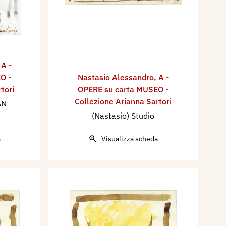
,
A -
O -
Nastasio Alessandro
,
A -
tori
OPERE su carta MUSEO -
Collezione Arianna Sartori
AN
(Nastasio) Studio
a
Visualizza scheda