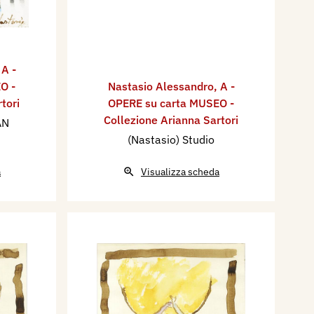
,
A -
O -
Nastasio Alessandro
,
A -
tori
OPERE su carta MUSEO -
Collezione Arianna Sartori
AN
(Nastasio) Studio
a
Visualizza scheda