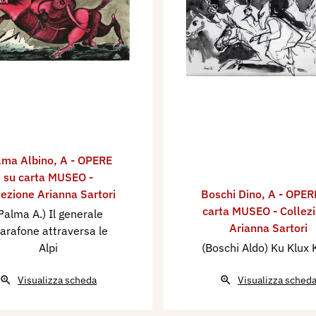
lma Albino
,
A - OPERE
su carta MUSEO -
lezione Arianna Sartori
Boschi Dino
,
A - OPER
carta MUSEO - Collez
Palma A.) Il generale
Arianna Sartori
arafone attraversa le
Alpi
(Boschi Aldo) Ku Klux 
Visualizza scheda
Visualizza sched