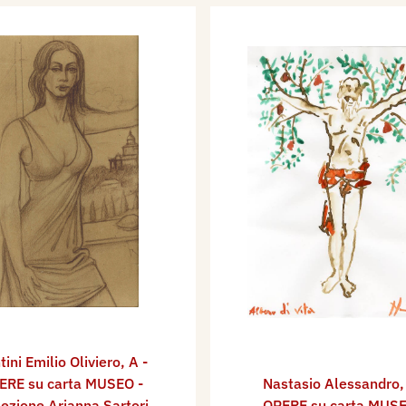
tini Emilio Oliviero
,
A -
ERE su carta MUSEO -
Nastasio Alessandro
lezione Arianna Sartori
OPERE su carta MUSE