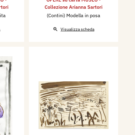
tori
Collezione Arianna Sartori
ita
(Contini) Modella in posa
a
Visualizza scheda