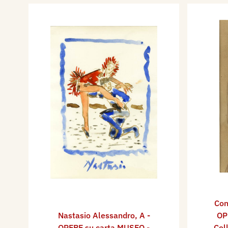
Con
Nastasio Alessandro
,
A -
OP
OPERE su carta MUSEO -
Col