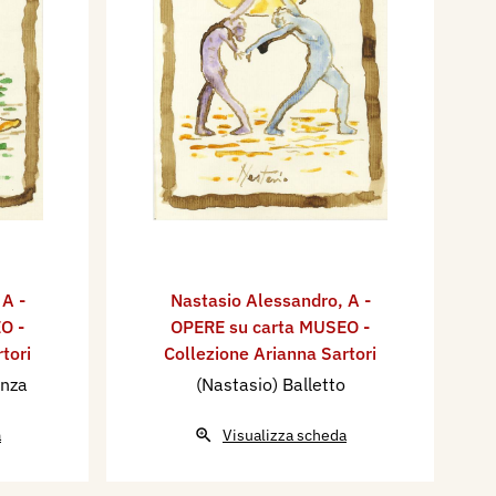
,
A -
Nastasio Alessandro
,
A -
O -
OPERE su carta MUSEO -
tori
Collezione Arianna Sartori
anza
(Nastasio) Balletto
a
Visualizza scheda