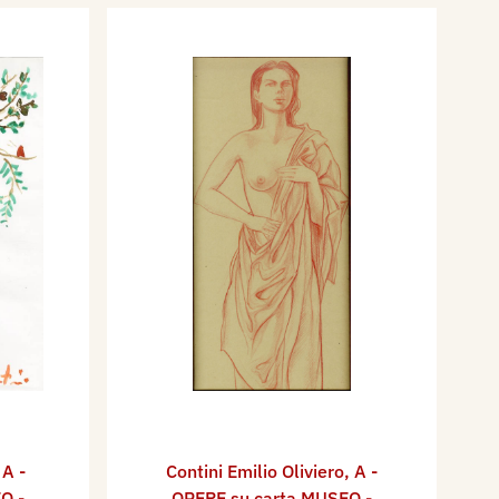
,
A -
Contini Emilio Oliviero
,
A -
O -
OPERE su carta MUSEO -