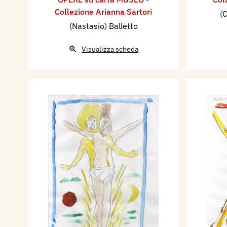
Collezione Arianna Sartori
(C
(Nastasio) Balletto
Visualizza scheda