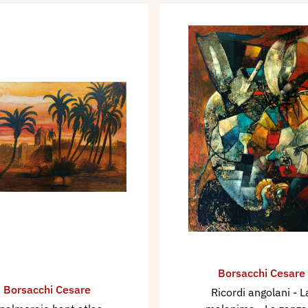
Borsacchi Cesare
Borsacchi Cesare
Ricordi angolani - L