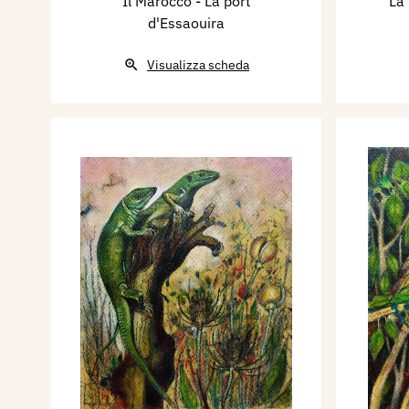
Il Marocco - La port
La 
d'Essaouira
Visualizza scheda