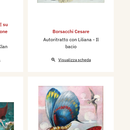
E su
ione
Borsacchi Cesare
Autoritratto con Liliana - Il
Klan
bacio
a
Visualizza scheda