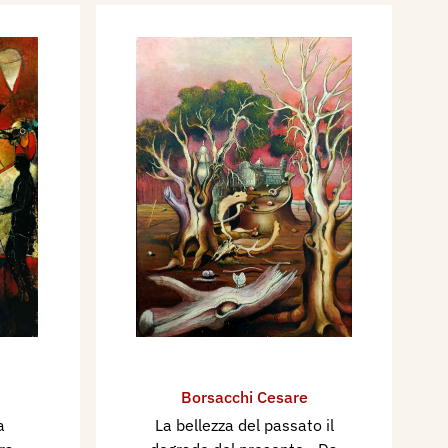
Borsacchi Cesare
a
La bellezza del passato il