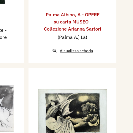
Palma Albino
,
A - OPERE
su carta MUSEO -
Collezione Arianna Sartori
te -
sore
(Palma A.) Là!
a
Visualizza scheda