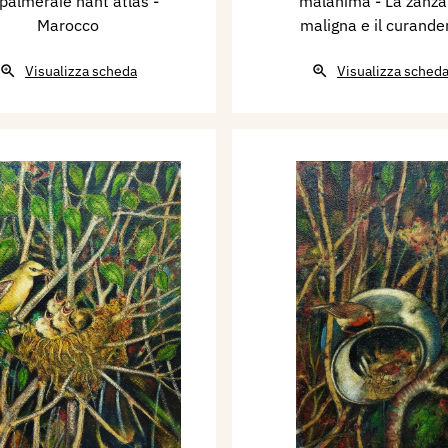
palmeraie hant atlas -
malanima - La zanza
Marocco
maligna e il curande
Visualizza scheda
Visualizza sched