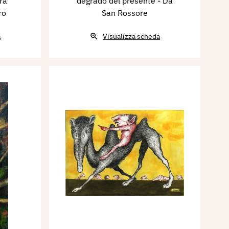
ra
degrado del presente - Da
ro
San Rossore
a
Visualizza scheda