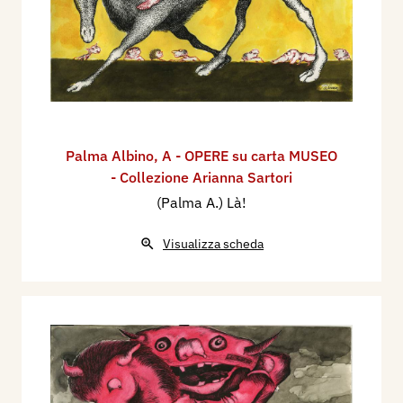
Palma Albino
,
A - OPERE su carta MUSEO
- Collezione Arianna Sartori
(Palma A.) Là!
Visualizza scheda