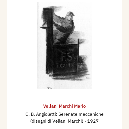
dipinto e 2 incisioni
Nel 1940 partecipa alla XXII Esposizione
Internazionale d'Arte della Città di Venezia, con
11 dipinti
Nel 1942 partecipa alla XXIII Esposizione
Internazionale d'Arte della Città di Venezia, con 1
dipinto.
Nel sett / ott. 1942 partecipa al IV° Premio
Bergamo Mostra Nazionale di Pittura, a
Bergamo, nel Palazzo della Ragione, con i dipinti:
Tramonto autunnale, Merlettaia buranella.
Nel 1948 partecipa alla Esposizione
Internazionale d'Arte della Città di Venezia, con 3
Vellani Marchi Mario
dipinti
G. B. Angioletti: Serenate meccaniche
Nel 1950 partecipa alla Esposizione
(disegni di Vellani Marchi)
- 1927
Internazionale d'Arte della Città di Venezia, con 2