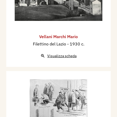
1932 - Catalogo della Prima Mostra
dell’Incisione Italiana Moderna, Firenze, Isituto
Italiano del Libro, p. 41.
1932 - XVIII Esposizione Internazionale d'Arte
della Città di Venezia, catalogo mostra, pp. 132,
Vellani Marchi Mario
158.
Filettino del Lazio
- 1930 c.
1932 - Venezia - 18a Biennale, L’Artista
Moderno, Torino, n. 11, p. 247.
Visualizza scheda
1932 - XVIIIa Biennale di Venezia, L’Artista
Moderno, Torino, n. 16, p. 296 .
1933 - IV° Mostra d’Arte del Sindacato regionale
Fascista Belle Arti di Lombardia al Palazzo della
Permanente di Milano, catalogo mostra, pp.nn
1934 - Mostra d’Arte Grafica a Monaco, Napoli,
Cimento, anno XIII, vol. XII, n. 125/126, 28
febbraio - 31 marzo, p. 39.