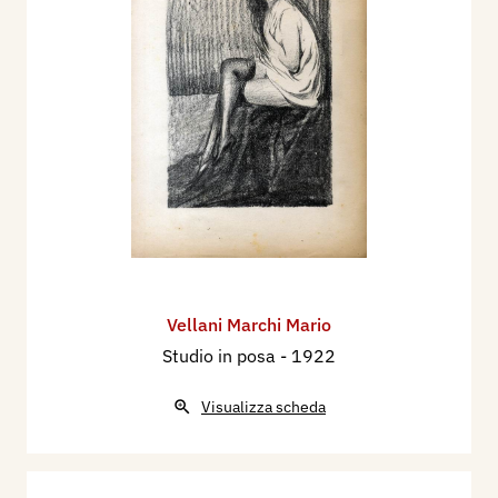
Fascista Belle Arti di Lombardia al Palazzo della
Permanente di Milano con i dipinti: Squero
buranello, Frutti di laguna, La valletta dei salici.
Nel 1934 partecipa alla XIX Esposizione
Internazionale d'Arte della Città di Venezia, con i
dipinti: San Giovannino, L'orto grande a Burano,
Autunno a Mazzorbo, Modella col libro,
Pescatorello, Natura morta, Paesaggio di
Laguna.
Nel 1935 partecipa alla Seconda Quadriennale di
Roma.
Vellani Marchi Mario
Nel 1936 partecipa alla XX Esposizione
Studio in posa
- 1922
Internazionale d'Arte della Città di Venezia, con la
Visualizza scheda
Mostra di Disegni, e 5 dipinti
Nel 1938 partecipa alla XXI Esposizione
Internazionale d'Arte della Città di Venezia, con 1