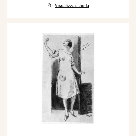
dipinti.
Visualizza scheda
Nel 1953 partecipa all'Esposizione Nazionale
d'Arte. Biennale di Brera e della Permanente, con
il dipinto: Giovani merlettaie.
Nel 1955 partecipa con il dipinto "Rio Giudecca a
Burano", alla rassegna: Viaggio in Italia. Terzo
Premio di Pittura ESSO, a Venezia.
Sue incisioni sono inserite nella Raccolta delle
Stampe Adalberto Sartori di Mantova,
Sito internet:
www.raccoltastampesartori.it
Bibliografia
:
1922 - "Studio di posa". Modena, Il Focolare di
casa nostra, espressione di vita della Famiglia
degli Artisti, Maggio, p. 5, tav. f.t.