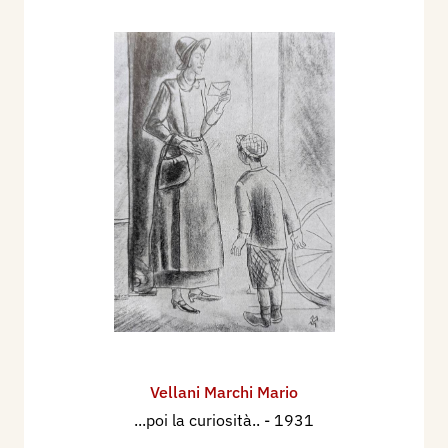
1951 - Ettore Padovano, Dizionario degli Artisti
Contemporanei, Milano, I.T.E., p. 362.
1953 - Esposizione Nazionale d'Arte. Biennale di
Brera e della Permanente, catalogo mostra, tav.
90.
1955 - Paolo Monelli, Le scarpe al sole, ..., nuova
edizione riveduta, con 24 litografie originali di M.
Vellani Marchi, Milano, Mondadori. tavv. f.t.
1955 - Luigi Servolini, Dizionario Illustrato degli
incisori italiani moderni e contemporanei,
Milano, Gorlich, p. 818, 819, 821.
1955 - Viaggio in Italia. Terzo Premio di Pittura
ESSO, Venezia, p. 104.
1960 - Luigi Servolini, Gli incisori d’Italia, Milano,
Vellani Marchi Mario
Edizioni del Liocorno, ad vocem.
...poi la curiosità..
- 1931
1963 - V biennale dell’incisione italiana