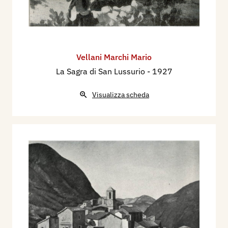
1927 - Esposizione degli Artisti Combattenti
d'Italia, catalogo mostra, Milano, Palazzo della
Permanente, pp. 37, 44.
1929 - Cesare Ratta, a cura di, L’Incisione
Vellani Marchi Mario
orignale su legno in Italia, 300 tavole
La Sagra di San Lussurio
- 1927
xilografiche, Prefazione di Luigi Servolini,
Bologna, tav. n. 163.
Visualizza scheda
1930 - XVII Esposizione Internazionale d'Arte
della Città di Venezia, catalogo mostra, pp. 55,
84.
1930 - Alberto Zajotti, L’Arte Italiana alla XVII
Biennale di Venezia, Ospitalità Italiana, Milano,
ottobre-novembre, pp. 25/29.
1932 - Paolo Monelli, Le scarpe al sole, ..., 24
litografie originali di M. Vellani-Marchi, Milano,
Treves.