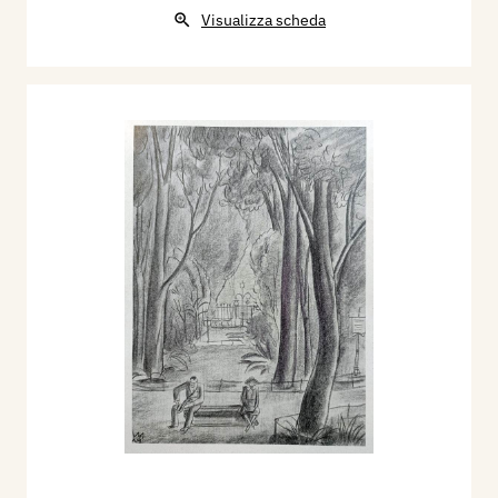
contemporanea, catalogo a cura di Giorgio
Visualizza scheda
Trentin, Venezia, p.93/94, tav. 94. DA FARE OK
1969 - Prima Triennale dell’Incisione, catalogo
mostra, Milano, gennaio-febb., p. 89. DA FARE.
1972 - Seconda Triennale dell’Incisione. Grafica
oggi, Milano, aprile-maggio, p. 91.
1987 - Vellani Marchi, testo di Mario Ghilardi,
monografia, Galleria Ponte Rosso, Milano.
1987 - Luciana Frigeri Leonelli, Arte Modenese
tra Otto e Novecento, Cassa di Risparmio di
Modena, pp. 85/97.
1987 - Pagine incise. Catalgo delle incisioni di
Giacomo Soffiantino dal 1952 al 2004. a cura e
testi di Adriano Benzi, Gianfranco Schialvino,
catalogo mostra, Edizioni Smens e Vecchiantico.
1996 - La Biennale di Venezia. Le Esposizioni