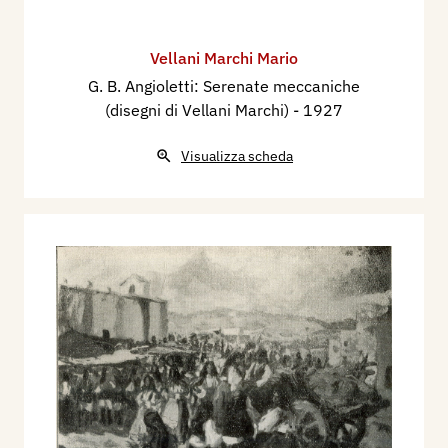
215, 216, 217, 218.
1926 - Francesco Nonni, Xilografia, anno III,
Vellani Marchi Mario
Faenza, n. 270, (xilografie originali).
G. B. Angioletti: Serenate meccaniche
1926 - I Mostra Nazionale d’Arte Marinara,
(disegni di Vellani Marchi)
- 1927
catalogo mostra, Roma, Palazzo delle
Esposizioni, 1926-1927, p. 112
Visualizza scheda
1926/1927 - La moderna Xilografia Italiana.
Trenta tavole incise da 24 Artisti del bulino.
Esordio di Francesco Sapori. Presentazione di
Cesare Ratta. Cartella numero 1. A cura di
Cesare Ratta, Direttore della Scuola di Arte
Tipografica del Comune di Bologna. tavv. IX, XX.
1927 - G. B. Angioletti: Serenate meccaniche
(disegni di Vellani Marchi), Il Garda, Rivista
mensile, Verona, Anno II - n. 3 marzo, pp. 40/42
ill.