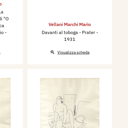
o
La
li "O
Vellani Marchi Mario
ica
gio
-
Davanti al toboga - Prater
-
1931
a
Visualizza scheda