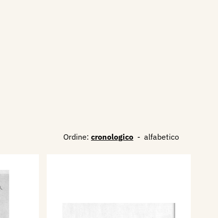
Ordine:
cronologico
-
alfabetico