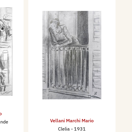
o
Vellani Marchi Mario
ande
Clelia
- 1931