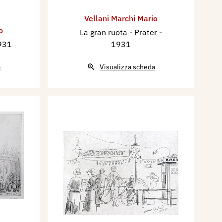
Vellani Marchi Mario
o
La gran ruota - Prater
-
931
1931
a
Visualizza scheda