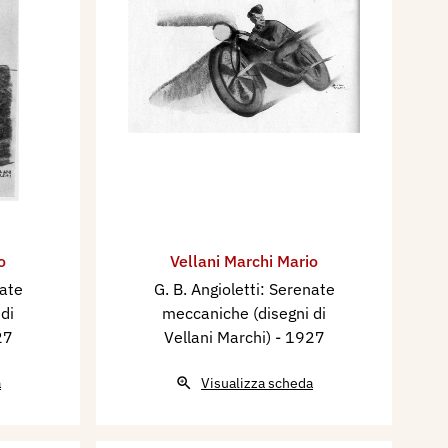
o
Vellani Marchi Mario
nate
G. B. Angioletti: Serenate
di
meccaniche (disegni di
27
Vellani Marchi)
- 1927
a
Visualizza scheda