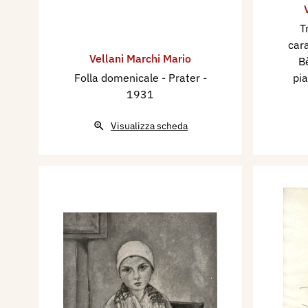
T
cara
Vellani Marchi Mario
Bè
Folla domenicale - Prater
-
pi
1931
Visualizza scheda