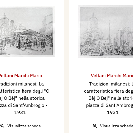
Vellani Marchi Mario
Vellani Marchi Mari
radizioni milanesi: La
Tradizioni milanesi: 
tteristica fiera degli "O
caratteristica fiera deg
j O Bèj" nella storica
Bèj O Bèj" nella stor
azza di Sant'Ambrogio
-
piazza di Sant'Ambro
1931
1931
Visualizza scheda
Visualizza sched