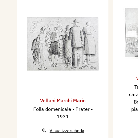
T
cara
Vellani Marchi Mario
Bè
Folla domenicale - Prater
-
pi
1931
Visualizza scheda