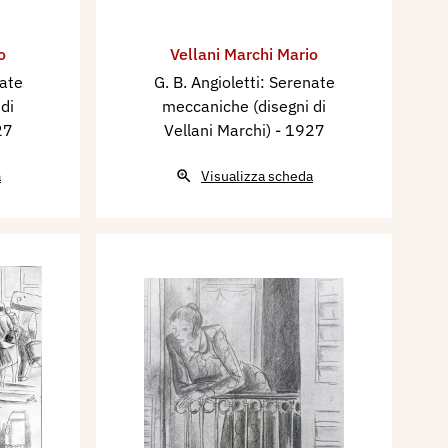
o
Vellani Marchi Mario
nate
G. B. Angioletti: Serenate
di
meccaniche (disegni di
27
Vellani Marchi)
- 1927
a
Visualizza scheda