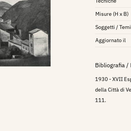
Tecniche
Misure (H x B)
Soggetti / Temi
Aggiornato il
Bibliografia /
1930 - XVII Esp
della Città di V
111.