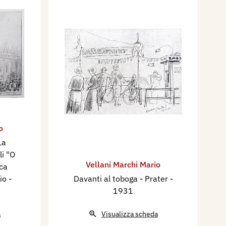
o
La
li "O
Vellani Marchi Mario
ica
gio
-
Davanti al toboga - Prater
-
1931
a
Visualizza scheda