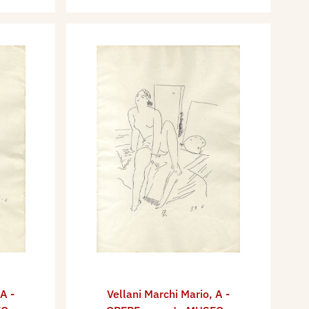
A -
Vellani Marchi Mario
,
A -