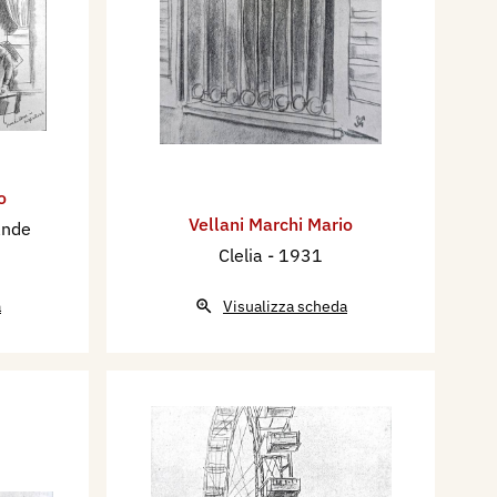
o
Vellani Marchi Mario
ande
Clelia
- 1931
a
Visualizza scheda