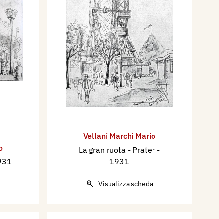
Vellani Marchi Mario
o
La gran ruota - Prater
-
931
1931
a
Visualizza scheda