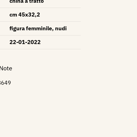
china a tratto
cm 45x32,2
figura femminile, nudi
22-01-2022
 Note
 8649