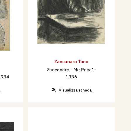
Zancanaro Tono
Zancanaro - Me Popa’
-
1934
1936
a
Visualizza scheda