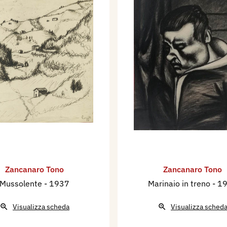
Zancanaro Tono
Zancanaro Tono
Mussolente
- 1937
Marinaio in treno
- 1
Visualizza scheda
Visualizza sched