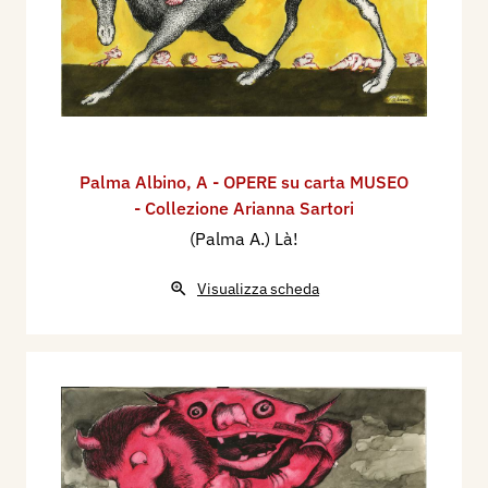
Palma Albino
,
A - OPERE su carta MUSEO
- Collezione Arianna Sartori
(Palma A.) Là!
Visualizza scheda