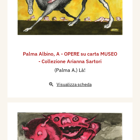
Palma Albino
,
A - OPERE su carta MUSEO
- Collezione Arianna Sartori
(Palma A.) Là!
Visualizza scheda