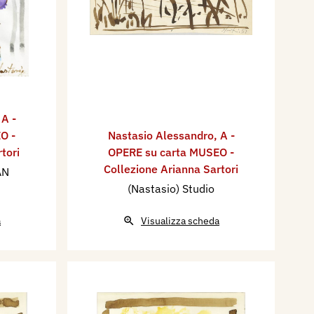
,
A -
O -
Nastasio Alessandro
,
A -
tori
OPERE su carta MUSEO -
Collezione Arianna Sartori
AN
(Nastasio) Studio
a
Visualizza scheda