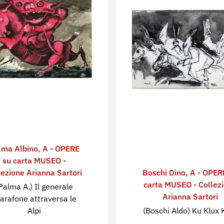
lma Albino
,
A - OPERE
su carta MUSEO -
lezione Arianna Sartori
Boschi Dino
,
A - OPER
carta MUSEO - Collez
Palma A.) Il generale
Arianna Sartori
arafone attraversa le
Alpi
(Boschi Aldo) Ku Klux 