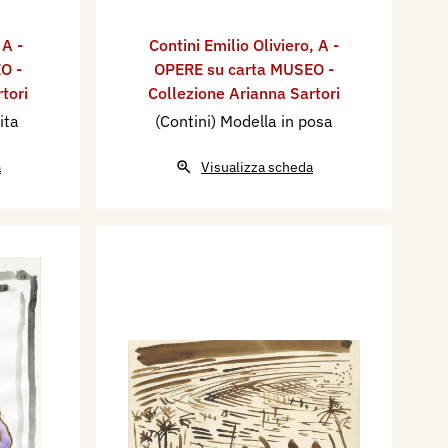
,
A -
Contini Emilio Oliviero
,
A -
O -
OPERE su carta MUSEO -
tori
Collezione Arianna Sartori
ita
(Contini) Modella in posa
a
Visualizza scheda