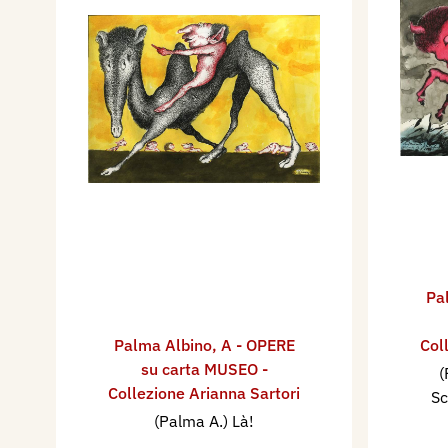
Pa
Palma Albino
,
A - OPERE
Col
su carta MUSEO -
(
Collezione Arianna Sartori
Sc
(Palma A.) Là!