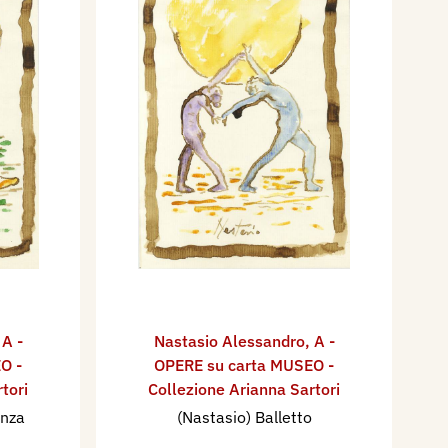
,
A -
Nastasio Alessandro
,
A -
O -
OPERE su carta MUSEO -
tori
Collezione Arianna Sartori
anza
(Nastasio) Balletto